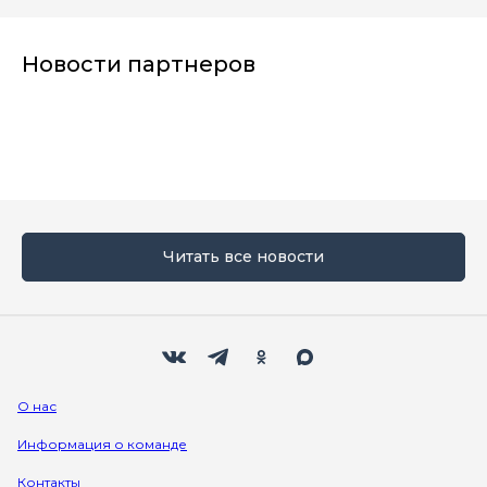
Новости партнеров
Читать все новости
Мы в социальных сетях
Вконтакте
Телеграм
Одноклассники
Max
О нас
Информация о команде
Контакты