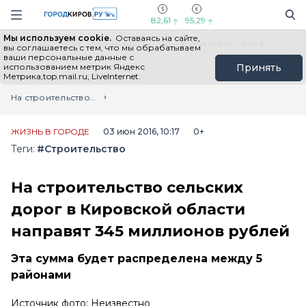
Новостной портал "Город Киров"
Поиск
Навигация сайта
82,61
95,29
Мы используем cookie.
Оставаясь на сайте,
Выборы - 2026
Все новости
Мы в Telegram
Мы в MAX
Н
вы соглашаетесь с тем, что мы обрабатываем
ваши персональные данные с
использованием метрик Яндекс
Принять
Метрика,top.mail.ru, LiveInternet.
Главная
Лента новостей
На строительство сельских дорог в Кировской области направят 345 миллионов рублей
ЖИЗНЬ В ГОРОДЕ
03 июн 2016, 10:17
0+
Теги:
#Строительство
На строительство сельских
дорог в Кировской области
направят 345 миллионов рублей
Эта сумма будет распределена между 5
районами
Источник фото: Неизвестно