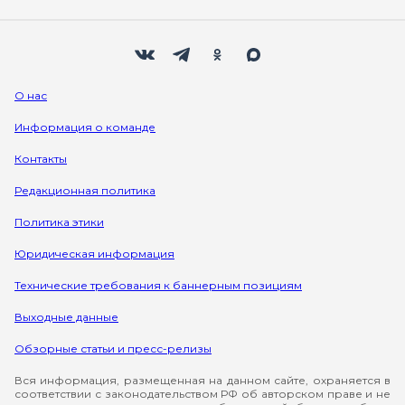
Мы в социальных сетях
Вконтакте
Телеграм
Одноклассники
Max
О нас
Информация о команде
Контакты
Редакционная политика
Политика этики
Юридическая информация
Технические требования к баннерным позициям
Выходные данные
Обзорные статьи и пресс-релизы
Вся информация, размещенная на данном сайте, охраняется в
соответствии с законодательством РФ об авторском праве и не