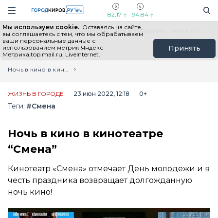
Новостной портал "Город Киров"
Поиск
Навигация сайта
82,17
94,84
Мы используем cookie.
Оставаясь на сайте,
Выборы - 2026
Все новости
Мы в Telegram
Мы в MAX
Н
вы соглашаетесь с тем, что мы обрабатываем
ваши персональные данные с
использованием метрик Яндекс
Принять
Метрика,top.mail.ru, LiveInternet.
Главная
Лента новостей
Ночь в кино в кинотеатре “Смена”
ЖИЗНЬ В ГОРОДЕ
23 июн 2022, 12:18
0+
Теги:
#Смена
Ночь в кино в кинотеатре
“Смена”
Кинотеатр «Смена» отмечает День молодежи и в
честь праздника возвращает долгожданную
ночь кино!