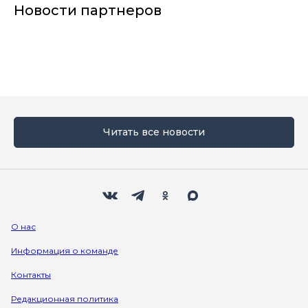
Новости партнеров
Читать все новости
Мы в социальных сетях
Вконтакте
Телеграм
Одноклассники
Max
О нас
Информация о команде
Контакты
Редакционная политика