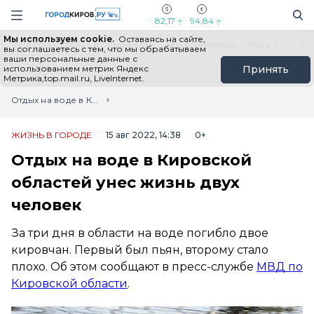
Новостной портал "Город Киров"
Поиск
Навигация сайта
82,17
94,84
Мы используем cookie.
Оставаясь на сайте,
Выборы - 2026
Все новости
Мы в Telegram
Мы в MAX
Н
вы соглашаетесь с тем, что мы обрабатываем
ваши персональные данные с
использованием метрик Яндекс
Принять
Метрика,top.mail.ru, LiveInternet.
Главная
Лента новостей
Отдых на воде в Кировской областей унес жизнь двух человек
ЖИЗНЬ В ГОРОДЕ
15 авг 2022, 14:38
0+
Отдых на воде в Кировской
областей унес жизнь двух
человек
За три дня в области на воде погибло двое
кировчан. Первый был пьян, второму стало
плохо. Об этом сообщают в пресс-службе
МВД по
Кировской области
.