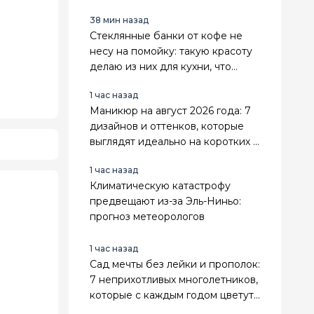
38 мин назад
Стеклянные банки от кофе не
несу на помойку: такую красоту
делаю из них для кухни, что
гости ахают — 5 классных идей
1 час назад
Маникюр на август 2026 года: 7
дизайнов и оттенков, которые
выглядят идеально на коротких и
длинных ногтях
1 час назад
Климатическую катастрофу
предвещают из-за Эль-Ниньо:
прогноз метеорологов
1 час назад
Сад мечты без лейки и прополок:
7 неприхотливых многолетников,
которые с каждым годом цветут
всё пышнее — мой список