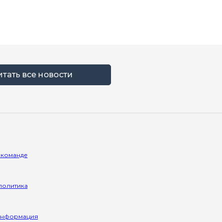
итать все новости
 команде
политика
информация