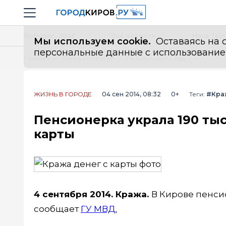
Новостной портал "Город Киров"
Навигация сайта
Выборы - 2026
Все новости
Мы в Tel
Мы используем cookie.
Оставаясь на с
персональные данные с использованием м
Главная
Лента новостей
Пенсионерка украла 190 тысяч рублей с чужой пластиковой карты
ЖИЗНЬ В ГОРОДЕ
04 сен 2014, 08:32
0+
Теги:
#Кра
Пенсионерка украла 190 ты
карты
4 сентября 2014. Кража.
В Кирове пенсио
сообщает
ГУ МВД.