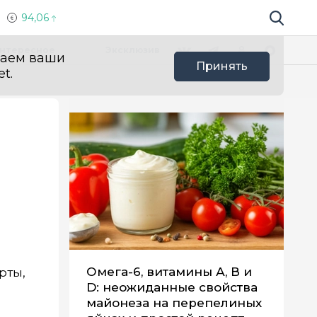
94,06
Поиск по 
Мы в социальных сетях
Вконтакте
Телеграм
Одноклассники
Max
нтересное
Эксклюзив
ваем ваши
Принять
t.
Омега-6, витамины А, В и
рты,
D: неожиданные свойства
майонеза на перепелиных