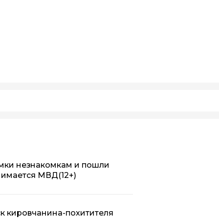
умки незнакомкам и пошли
анимается МВД
(12+)
к кировчанина-похитителя