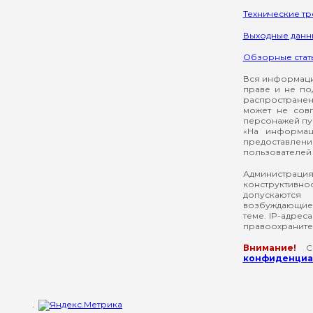
Технические т
Выходные данн
Обзорные стат
Вся информация
праве и не по
распространен
может не сов
персонажей пуб
«На информац
предоставлени
пользователей 
Администрация
конструктивнос
допускаются
возбуждающие 
теме. IP-адрес
правоохраните
Внимание!
Со
конфиденциал