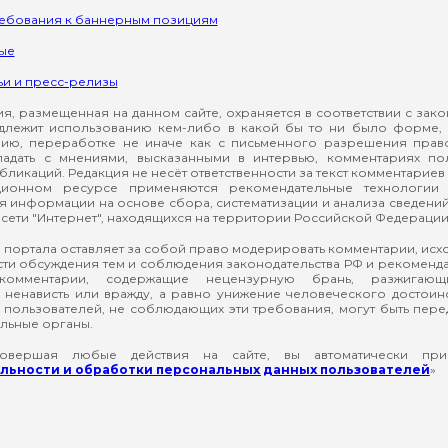
ребования к баннерным позициям
ые
ьи и пресс-релизы
, размещенная на данном сайте, охраняется в соответствии с зак
длежит использованию кем-либо в какой бы то ни было форме, 
ию, переработке не иначе как с письменного разрешения прав
падать с мнениями, высказанными в интервью, комментариях п
ликаций. Редакция не несёт ответственности за текст комментариев 
ионном ресурсе применяются рекомендательные технологии 
я информации на основе сбора, систематизации и анализа сведени
сети "Интернет", находящихся на территории Российской Федерации
 портала оставляет за собой право модерировать комментарии, ис
ти обсуждения тем и соблюдения законодательства РФ и рекомендат
 комментарии, содержащие нецензурную брань, разжигающ
ненависть или вражду, а равно унижение человеческого достоин
а пользователей, не соблюдающих эти требования, могут быть пер
льные органы.
вершая любые действия на сайте, вы автоматически при
ьности и обработки персональных данных пользователей
»