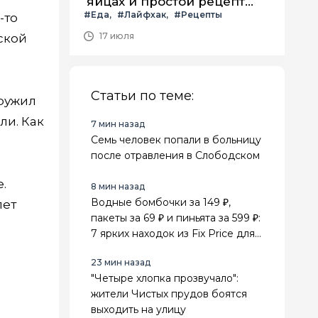
яйцах и простой рецепт
#Еда
#Лайфхак
#Рецепты
летнего салата с ним
-то
17 июля
ской
Статьи по теме:
ружил
ли. Как
7 мин назад
Семь человек попали в больницу
после отравления в Слободском
.
8 мин назад
Водные бомбочки за 149 ₽,
лет
пакеты за 69 ₽ и пиньята за 599 ₽:
7 ярких находок из Fix Price для
лета и праздников
23 мин назад
"Четыре хлопка прозвучало":
жители Чистых прудов боятся
выходить на улицу