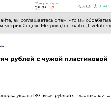
07 августа, Киров
81,41
Курс ЦБ
25,9°
egram
Мы в MAX
Новости области
И
айте, вы соглашаетесь с тем, что мы обрабаты
етрик Яндекс Метрика,top.mail.ru, LiveInterne
жа
сяч рублей с чужой пластиковой
нерка украла 190 тысяч рублей с пластиковой ка