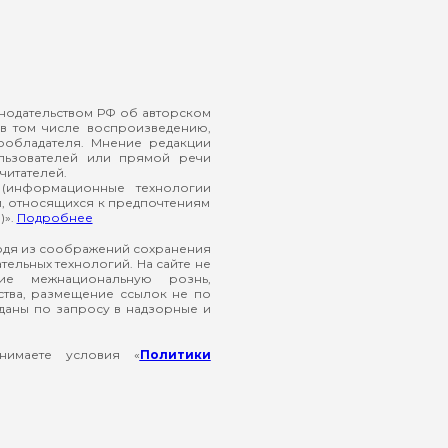
онодательством РФ об авторском
в том числе воспроизведению,
ообладателя. Мнение редакции
ользователей или прямой речи
читателей.
(информационные технологии
й, относящихся к предпочтениям
)».
Подробнее
ходя из соображений сохранения
ельных технологий. На сайте не
ие межнациональную рознь,
ства, размещение ссылок не по
еданы по запросу в надзорные и
нимаете условия «
Политики