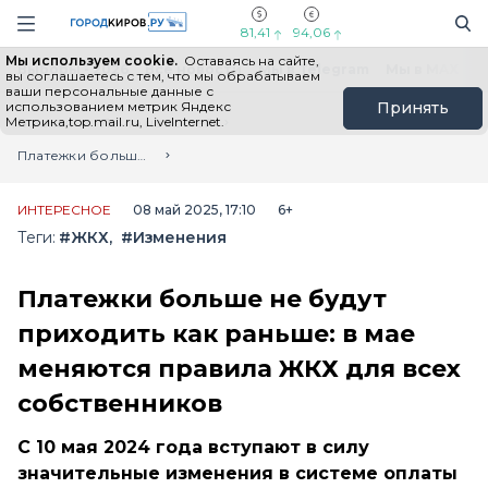
Новостной портал "Город Киров"
Поиск
Навигация сайта
81,41
94,06
Мы используем cookie.
Оставаясь на сайте,
Выборы - 2026
Все новости
Мы в Telegram
Мы в MAX
Н
вы соглашаетесь с тем, что мы обрабатываем
ваши персональные данные с
использованием метрик Яндекс
Принять
Метрика,top.mail.ru, LiveInternet.
Главная
Лента новостей
Платежки больше не будут приходить как раньше: в мае меняются правила ЖКХ для всех собственников
ИНТЕРЕСНОЕ
08 май 2025, 17:10
6+
Теги:
#ЖКХ
#Изменения
Платежки больше не будут
приходить как раньше: в мае
меняются правила ЖКХ для всех
собственников
С 10 мая 2024 года вступают в силу
значительные изменения в системе оплаты