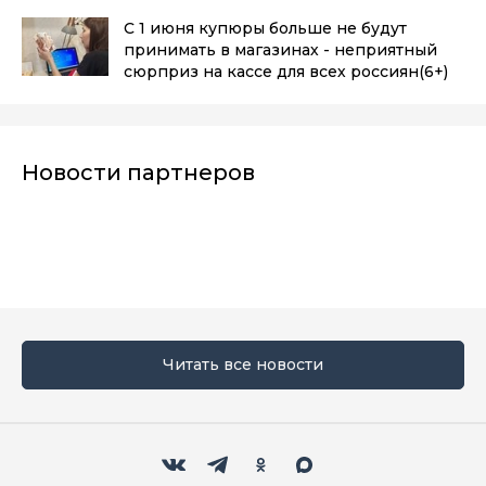
С 1 июня купюры больше не будут
принимать в магазинах - неприятный
сюрприз на кассе для всех россиян
(6+)
Новости партнеров
Читать все новости
Мы в социальных сетях
Вконтакте
Телеграм
Одноклассники
Max