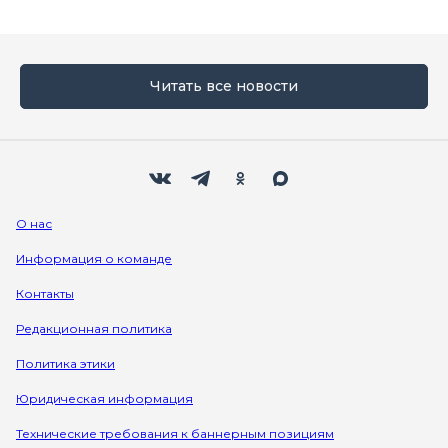
Читать все новости
Мы в социальных сетях
Вконтакте
Телеграм
Одноклассники
Max
О нас
Информация о команде
Контакты
Редакционная политика
Политика этики
Юридическая информация
Технические требования к баннерным позициям