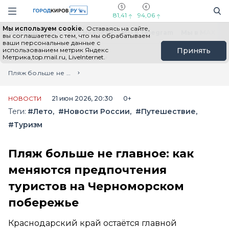
Новостной портал "Город Киров"
Поиск
Навигация сайта
81,41
94,06
Мы используем cookie.
Оставаясь на сайте,
Выборы - 2026
Все новости
Мы в Telegram
Мы в MAX
Н
вы соглашаетесь с тем, что мы обрабатываем
ваши персональные данные с
использованием метрик Яндекс
Принять
Метрика,top.mail.ru, LiveInternet.
Главная
Лента новостей
Пляж больше не главное: как меняются предпочтения туристов на Черноморском побережье
НОВОСТИ
21 июн 2026, 20:30
0+
Теги:
#Лето
#Новости России
#Путешествие
#Туризм
Пляж больше не главное: как
меняются предпочтения
туристов на Черноморском
побережье
Краснодарский край остаётся главной