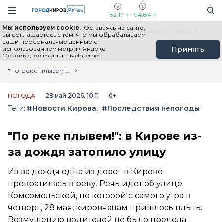
Новостной портал "Город Киров"
Поиск
Навигация сайта
82,17
94,84
Мы используем cookie.
Оставаясь на сайте,
Выборы - 2026
Все новости
Мы в Telegram
Мы в MAX
Н
вы соглашаетесь с тем, что мы обрабатываем
ваши персональные данные с
использованием метрик Яндекс
Принять
Метрика,top.mail.ru, LiveInternet.
Главная
Лента новостей
"По реке плывем!": в Кирове из-за дождя затопило улицу
ПОГОДА
28 май 2026, 10:11
0+
Теги:
#Новости Кирова
#Последствия непогоды
"По реке плывем!": в Кирове из-
за дождя затопило улицу
Из-за дождя одна из дорог в Кирове
превратилась в реку. Речь идет об улице
Комсомольской, по которой с самого утра в
четверг, 28 мая, кировчанам пришлось плыть.
Возмущению водителей не было предела: