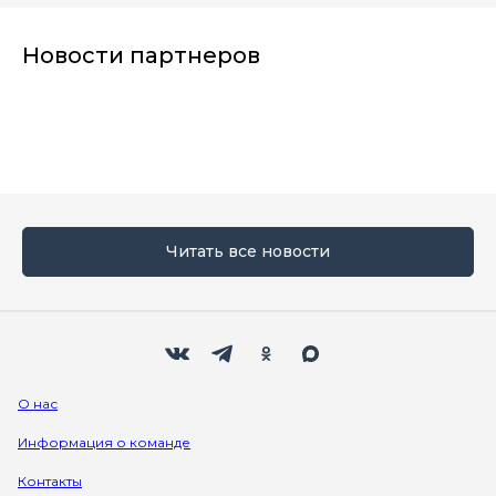
Новости партнеров
Читать все новости
Мы в социальных сетях
Вконтакте
Телеграм
Одноклассники
Max
О нас
Информация о команде
Контакты