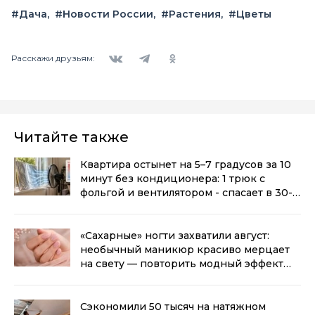
#Дача
#Новости России
#Растения
#Цветы
Вконтакте
Telegram
Одноклассники
Расскажи друзьям:
Читайте также
Квартира остынет на 5–7 градусов за 10
минут без кондиционера: 1 трюк с
фольгой и вентилятором - спасает в 30-
градусную жару
(0+)
«Сахарные» ногти захватили август:
необычный маникюр красиво мерцает
на свету — повторить модный эффект
можно даже дома
(0+)
Сэкономили 50 тысяч на натяжном