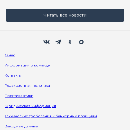
Читать все новости
Мы в социальных сетях
Вконтакте
Телеграм
Одноклассники
Max
О нас
Информация о команде
Контакты
Редакционная политика
Политика этики
Юридическая информация
Технические требования к баннерным позициям
Выходные данные