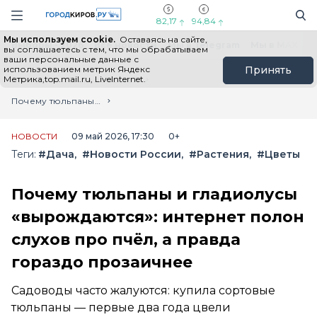
Новостной портал "Город Киров"
Поиск
Навигация сайта
82,17
94,84
Мы используем cookie.
Оставаясь на сайте,
Выборы - 2026
Все новости
Мы в Telegram
Мы в MAX
Н
вы соглашаетесь с тем, что мы обрабатываем
ваши персональные данные с
использованием метрик Яндекс
Принять
Метрика,top.mail.ru, LiveInternet.
Главная
Лента новостей
Почему тюльпаны и гладиолусы «вырождаются»: интернет полон слухов про пчёл, а правда гораздо прозаичнее
НОВОСТИ
09 май 2026, 17:30
0+
Теги:
#Дача
#Новости России
#Растения
#Цветы
Почему тюльпаны и гладиолусы
«вырождаются»: интернет полон
слухов про пчёл, а правда
гораздо прозаичнее
Садоводы часто жалуются: купила сортовые
тюльпаны — первые два года цвели