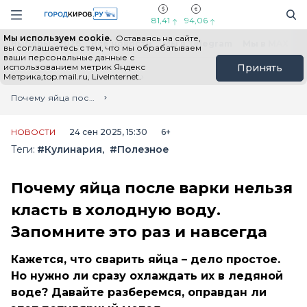
Новостной портал "Город Киров"
Поиск
Навигация сайта
81,41
94,06
Мы используем cookie.
Оставаясь на сайте,
Выборы - 2026
Все новости
Мы в Telegram
Мы в MAX
Н
вы соглашаетесь с тем, что мы обрабатываем
ваши персональные данные с
использованием метрик Яндекс
Принять
Метрика,top.mail.ru, LiveInternet.
Главная
Лента новостей
Почему яйца после варки нельзя класть в холодную воду. Запомните это раз и навсегда
НОВОСТИ
24 сен 2025, 15:30
6+
Теги:
#Кулинария
#Полезное
Почему яйца после варки нельзя
класть в холодную воду.
Запомните это раз и навсегда
Кажется, что сварить яйца – дело простое.
Но нужно ли сразу охлаждать их в ледяной
воде? Давайте разберемся, оправдан ли