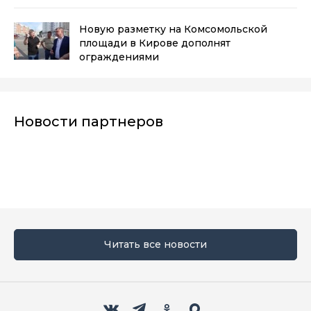
Новую разметку на Комсомольской
площади в Кирове дополнят
ограждениями
Новости партнеров
Читать все новости
Мы в социальных сетях
Вконтакте
Телеграм
Одноклассники
Max