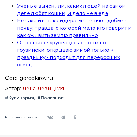
Учёные выяснили, каких людей на самом
деле любят кошки, и дело не в еде
Не сажайте так сидераты осенью - добьете
почву: правда, о которой мало кто говорит и
как оживить землю правильно
Остренькое хрустящее ассорти по-
грузински: открываю зимой только к
празднику - подходит для переросших
огурцов
Фото: gorodkirov.ru
Автор:
Лена Левицкая
#Кулинария
#Полезное
Вконтакте
Telegram
Одноклассники
Расскажи друзьям: