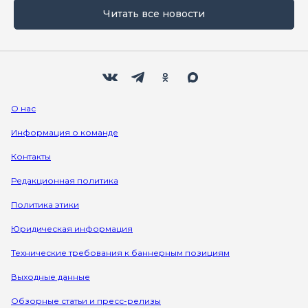
Читать все новости
Мы в социальных сетях
Вконтакте
Телеграм
Одноклассники
Max
О нас
Информация о команде
Контакты
Редакционная политика
Политика этики
Юридическая информация
Технические требования к баннерным позициям
Выходные данные
Обзорные статьи и пресс-релизы