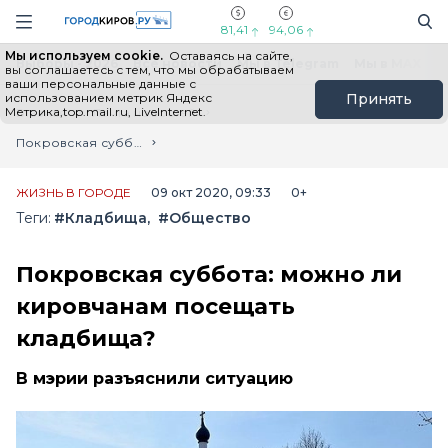
Новостной портал "Город Киров"
Поиск
Навигация сайта
81,41
94,06
Мы используем cookie.
Оставаясь на сайте,
Выборы - 2026
Все новости
Мы в Telegram
Мы в MAX
Н
вы соглашаетесь с тем, что мы обрабатываем
ваши персональные данные с
использованием метрик Яндекс
Принять
Метрика,top.mail.ru, LiveInternet.
Главная
Лента новостей
Покровская суббота: можно ли кировчанам посещать кладбища?
ЖИЗНЬ В ГОРОДЕ
09 окт 2020, 09:33
0+
Теги:
#Кладбища
#Общество
Покровская суббота: можно ли
кировчанам посещать
кладбища?
В мэрии разъяснили ситуацию