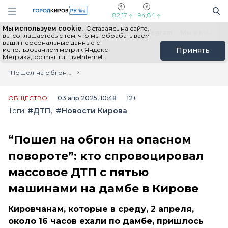
Новостной портал "Город Киров"
Поиск
Навигация сайта
82,17
94,84
Мы используем cookie.
Оставаясь на сайте,
Выборы - 2026
Все новости
Мы в Telegram
Мы в MAX
Н
вы соглашаетесь с тем, что мы обрабатываем
ваши персональные данные с
использованием метрик Яндекс
Принять
Метрика,top.mail.ru, LiveInternet.
Главная
Лента новостей
“Пошел на обгон на опасном повороте”: кто спровоцировал массовое ДТП с пятью машинами на дамбе в Кирове
ОБЩЕСТВО
03 апр 2025, 10:48
12+
Теги:
#ДТП
#Новости Кирова
“Пошел на обгон на опасном
повороте”: кто спровоцировал
массовое ДТП с пятью
машинами на дамбе в Кирове
Кировчанам, которые в среду, 2 апреля,
около 16 часов ехали по дамбе, пришлось