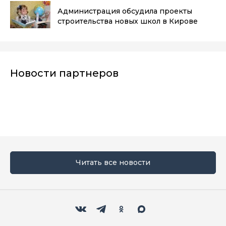
Администрация обсудила проекты
строительства новых школ в Кирове
Новости партнеров
Читать все новости
Мы в социальных сетях
Вконтакте
Телеграм
Одноклассники
Max