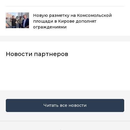
Новую разметку на Комсомольской
площади в Кирове дополнят
ограждениями
Новости партнеров
Читать все новости
Мы в социальных сетях
Вконтакте
Телеграм
Одноклассники
Max