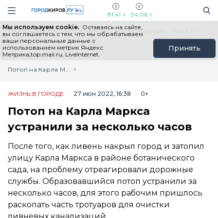
Новостной портал "Город Киров"
Поиск
Навигация сайта
81,41
94,06
Мы используем cookie.
Оставаясь на сайте,
Выборы - 2026
Все новости
Мы в Telegram
Мы в MAX
Н
вы соглашаетесь с тем, что мы обрабатываем
ваши персональные данные с
использованием метрик Яндекс
Принять
Метрика,top.mail.ru, LiveInternet.
Главная
Лента новостей
Потоп на Карла Маркса устранили за несколько часов
ЖИЗНЬ В ГОРОДЕ
27 июн 2022, 16:38
0+
Потоп на Карла Маркса
устранили за несколько часов
После того, как ливень накрыл город и затопил
улицу Карла Маркса в районе ботанического
сада, на проблему отреагировали дорожные
службы. Образовавшийся потоп устранили за
несколько часов, для этого рабочим пришлось
раскопать часть тротуаров для очистки
ливневых канализаций.