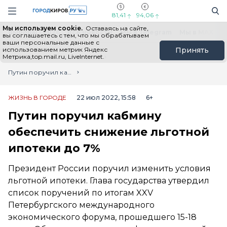
Новостной портал "Город Киров"
Поиск
Навигация сайта
81,41
94,06
Мы используем cookie.
Оставаясь на сайте,
Выборы - 2026
Все новости
Мы в Telegram
Мы в MAX
Н
вы соглашаетесь с тем, что мы обрабатываем
ваши персональные данные с
использованием метрик Яндекс
Принять
Метрика,top.mail.ru, LiveInternet.
Главная
Лента новостей
Путин поручил кабмину обеспечить снижение льготной ипотеки до 7%
ЖИЗНЬ В ГОРОДЕ
22 июл 2022, 15:58
6+
Путин поручил кабмину
обеспечить снижение льготной
ипотеки до 7%
Президент России поручил изменить условия
льготной ипотеки. Глава государства утвердил
список поручений по итогам XXV
Петербургского международного
экономического форума, прошедшего 15-18