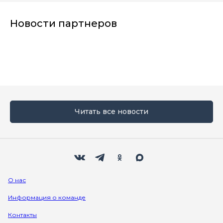
Новости партнеров
Читать все новости
Мы в социальных сетях
Вконтакте
Телеграм
Одноклассники
Max
О нас
Информация о команде
Контакты