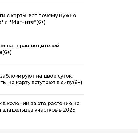
ги с карты: вот почему нужно
" и "Магните"
(6+)
 лишат прав: водителей
е
(6+)
заблокируют на двое суток:
ты на карту вступают в силу
(6+)
 в колонии за это растение на
я владельцев участков в 2025