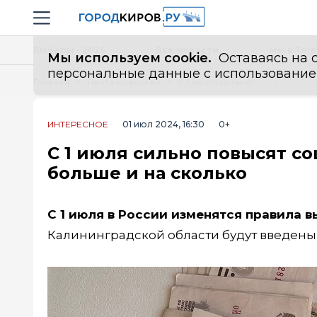
Новостной портал "Город Киров"
Навигация сайта
Выборы - 2026
Все новости
Мы в Tel
Мы используем cookie.
Оставаясь на с
персональные данные с использованием м
Главная
Лента новостей
С 1 июля сильно повысят социальные выплаты: кто получит больше и на сколько
ИНТЕРЕСНОЕ
01 июл 2024, 16:30
0+
С 1 июля сильно повысят с
больше и на сколько
С 1 июля в России изменятся правила 
Калининградской области будут введен