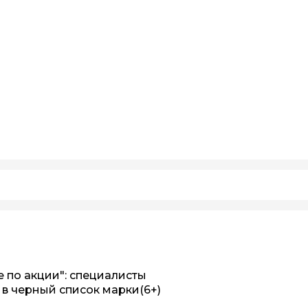
е по акции": специалисты
 в черный список марки
(6+)