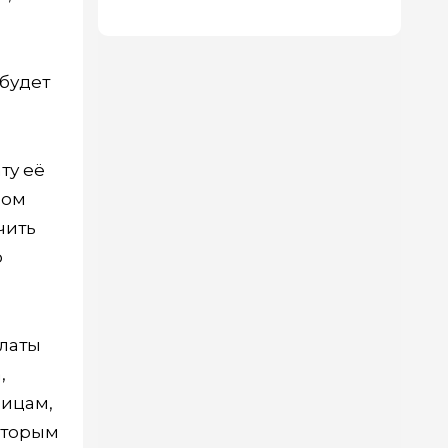
дома
 будет
ту её
ном
чить
о
платы
,
лицам,
оторым