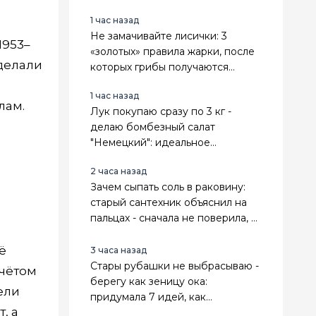
1 час назад
Не замачивайте лисички: 3
1953–
«золотых» правила жарки, после
 делали
которых грибы получаются
румяными, плотными и без
1 час назад
лишней воды
лам.
Лук покупаю сразу по 3 кг -
делаю бомбезный салат
"Немецкий": идеальное
дополнение к шашлыку и
ь
2 часа назад
картошке
Зачем сыпать соль в раковину:
старый сантехник объяснил на
пальцах - сначала не поверила, а
теперь делаю сама
ё
3 часа назад
Стары рубашки не выбрасываю -
учётом
берегу как зеницу ока:
ели
придумала 7 идей, как
, а
превратить их в крутые вещи для