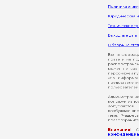
Политика этики
Юридическая 
Технические т
Выходные данн
Обзорные стат
Вся информация
праве и не по
распространен
может не сов
персонажей пуб
«На информац
предоставлени
пользователей 
Администрация
конструктивнос
допускаются
возбуждающие 
теме. IP-адрес
правоохраните
Внимание!
Со
конфиденциал