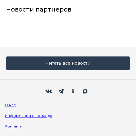
Новости партнеров
Читать все новости
Мы в социальных сетях
Вконтакте
Телеграм
Одноклассники
Max
О нас
Информация о команде
Контакты