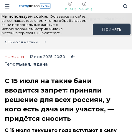
Новостной портал "Город Киров"
Поиск
Навигация сайта
81,41
94,06
Мы используем cookie.
Оставаясь на сайте,
Выборы - 2026
Все новости
Мы в Telegram
Мы в MAX
Н
вы соглашаетесь с тем, что мы обрабатываем
ваши персональные данные с
использованием метрик Яндекс
Принять
Метрика,top.mail.ru, LiveInternet.
Главная
Лента новостей
С 15 июля на такие бани вводится запрет: приняли решение для всех россиян, у кого есть дача или участок, — придётся сносить
НОВОСТИ
12 июл 2025, 20:30
6+
Теги:
#Баня
#дача
С 15 июля на такие бани
вводится запрет: приняли
решение для всех россиян, у
кого есть дача или участок, —
придётся сносить
С 15 июля текущего года вступают в силу