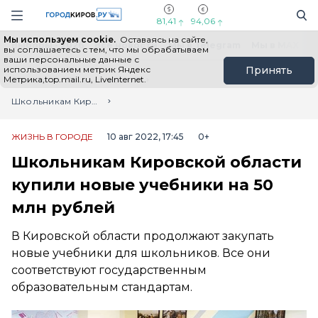
Новостной портал "Город Киров"
Поиск
Навигация сайта
81,41
94,06
Мы используем cookie.
Оставаясь на сайте,
Выборы - 2026
Все новости
Мы в Telegram
Мы в MAX
Н
вы соглашаетесь с тем, что мы обрабатываем
ваши персональные данные с
использованием метрик Яндекс
Принять
Метрика,top.mail.ru, LiveInternet.
Главная
Лента новостей
Школьникам Кировской области купили новые учебники на 50 млн рублей
ЖИЗНЬ В ГОРОДЕ
10 авг 2022, 17:45
0+
Школьникам Кировской области
купили новые учебники на 50
млн рублей
В Кировской области продолжают закупать
новые учебники для школьников. Все они
соответствуют государственным
образовательным стандартам.