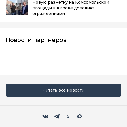
Новую разметку на Комсомольской
площади в Кирове дополнят
ограждениями
Новости партнеров
Читать все новости
Мы в социальных сетях
Вконтакте
Телеграм
Одноклассники
Max