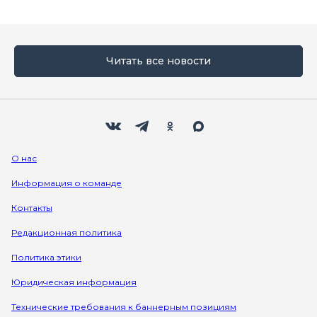
Читать все новости
Мы в социальных сетях
Вконтакте
Телеграм
Одноклассники
Max
О нас
Информация о команде
Контакты
Редакционная политика
Политика этики
Юридическая информация
Технические требования к баннерным позициям