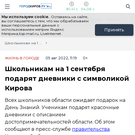
Новостной портал "Город Киров"
Поиск
Навигация сайта
81,41
94,06
Мы используем cookie.
Оставаясь на сайте,
Выборы - 2026
Все новости
Мы в Telegram
Мы в MAX
Н
вы соглашаетесь с тем, что мы обрабатываем
ваши персональные данные с
использованием метрик Яндекс
Принять
Метрика,top.mail.ru, LiveInternet.
Главная
Лента новостей
Школьникам на 1 сентября подарят дневники с символикой Кирова
ЖИЗНЬ В ГОРОДЕ
05 авг 2022, 11:19
0+
Школьникам на 1 сентября
подарят дневники с символикой
Кирова
Всех школьников области ожидает подарок на
День Знаний. Ученикам подарят красочные
дневники с описанием
достопримечательностей области. Об этом
сообщают в пресс-службе
правительства