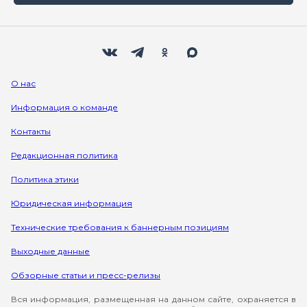
Мы в социальных сетях
Вконтакте
Телеграм
Одноклассники
Max
О нас
Информация о команде
Контакты
Редакционная политика
Политика этики
Юридическая информация
Технические требования к баннерным позициям
Выходные данные
Обзорные статьи и пресс-релизы
Вся информация, размещенная на данном сайте, охраняется в