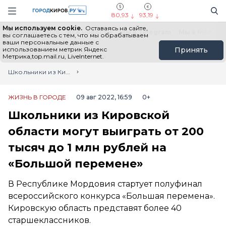
Новостной портал "Город Киров"
Поиск
Навигация сайта
80,93
93,19
Мы используем cookie.
Оставаясь на сайте,
Выборы - 2026
Все новости
Мы в Telegram
Мы в MAX
Н
вы соглашаетесь с тем, что мы обрабатываем
ваши персональные данные с
использованием метрик Яндекс
Принять
Метрика,top.mail.ru, LiveInternet.
Главная
Лента новостей
Школьники из Кировской области могут выиграть от 200 тысяч до 1 млн рублей на «Большой перемене»
ЖИЗНЬ В ГОРОДЕ
09 авг 2022, 16:59
0+
Школьники из Кировской
области могут выиграть от 200
тысяч до 1 млн рублей на
«Большой перемене»
В Республике Мордовия стартует полуфинал
всероссийского конкурса «Большая перемена».
Кировскую область представят более 40
старшеклассников.