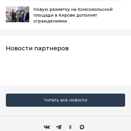
Новую разметку на Комсомольской
площади в Кирове дополнят
ограждениями
Новости партнеров
Читать все новости
Мы в социальных сетях
Вконтакте
Телеграм
Одноклассники
Max