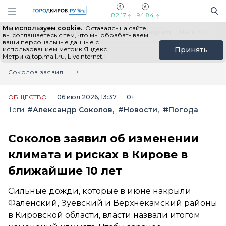
Новостной портал "Город Киров"
Поиск
Навигация сайта
82,17
94,84
Мы используем cookie.
Оставаясь на сайте,
Выборы - 2026
Все новости
Мы в Telegram
Мы в MAX
Н
вы соглашаетесь с тем, что мы обрабатываем
ваши персональные данные с
использованием метрик Яндекс
Принять
Метрика,top.mail.ru, LiveInternet.
Главная
Лента новостей
Соколов заявил об изменении климата и рисках в Кирове в ближайшие 10 лет
ОБЩЕСТВО
06 июл 2026, 13:37
0+
Теги:
#Александр Соколов
#Новости
#Погода
Соколов заявил об изменении
климата и рисках в Кирове в
ближайшие 10 лет
Сильные дожди, которые в июне накрыли
Фаленский, Зуевский и Верхнекамский районы
в Кировской области, власти назвали итогом