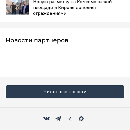
Новую разметку на Комсомольской
площади в Кирове дополнят
ограждениями
Новости партнеров
Читать все новости
Мы в социальных сетях
Вконтакте
Телеграм
Одноклассники
Max