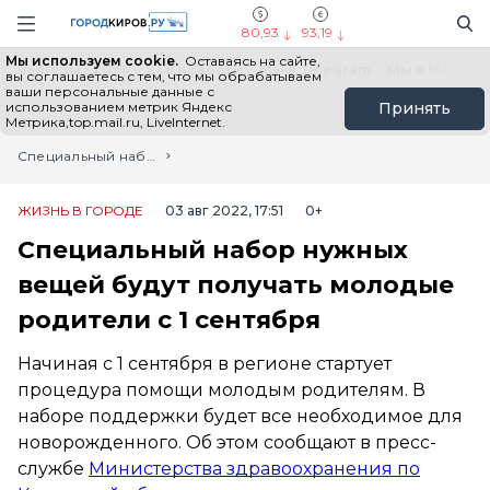
Новостной портал "Город Киров"
Поиск
Навигация сайта
80,93
93,19
Мы используем cookie.
Оставаясь на сайте,
Выборы - 2026
Все новости
Мы в Telegram
Мы в MAX
Н
вы соглашаетесь с тем, что мы обрабатываем
ваши персональные данные с
использованием метрик Яндекс
Принять
Метрика,top.mail.ru, LiveInternet.
Главная
Лента новостей
Специальный набор нужных вещей будут получать молодые родители с 1 сентября
ЖИЗНЬ В ГОРОДЕ
03 авг 2022, 17:51
0+
Специальный набор нужных
вещей будут получать молодые
родители с 1 сентября
Начиная с 1 сентября в регионе стартует
процедура помощи молодым родителям. В
наборе поддержки будет все необходимое для
новорожденного. Об этом сообщают в пресс-
службе
Министерства здравоохранения по