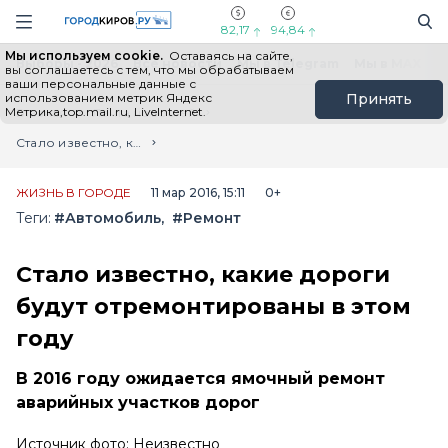
Новостной портал "Город Киров"
Поиск
Навигация сайта
82,17
94,84
Мы используем cookie.
Оставаясь на сайте,
Выборы - 2026
Все новости
Мы в Telegram
Мы в MAX
Н
вы соглашаетесь с тем, что мы обрабатываем
ваши персональные данные с
использованием метрик Яндекс
Принять
Метрика,top.mail.ru, LiveInternet.
Главная
Лента новостей
Стало известно, какие дороги будут отремонтированы в этом году
ЖИЗНЬ В ГОРОДЕ
11 мар 2016, 15:11
0+
Теги:
#Автомобиль
#Ремонт
Стало известно, какие дороги
будут отремонтированы в этом
году
В 2016 году ожидается ямочный ремонт
аварийных участков дорог
Источник фото: Неизвестно