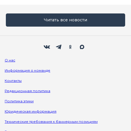
Читать все новости
Мы в социальных сетях
Вконтакте
Телеграм
Одноклассники
Max
О нас
Информация о команде
Контакты
Редакционная политика
Политика этики
Юридическая информация
Технические требования к баннерным позициям