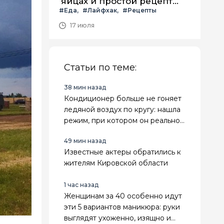
яйцах и простой рецепт
#Еда
#Лайфхак
#Рецепты
летнего салата с ним
17 июля
Статьи по теме:
38 мин назад
Кондиционер больше не гоняет
ледяной воздух по кругу: нашла
режим, при котором он реально
охлаждает весь дом
49 мин назад
Известные актеры обратились к
жителям Кировской области
1 час назад
Женщинам за 40 особенно идут
эти 5 вариантов маникюра: руки
выглядят ухоженно, изящно и