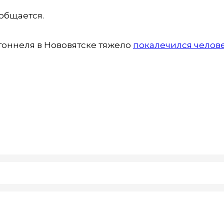
ообщается.
 тоннеля в Нововятске тяжело
покалечился челов