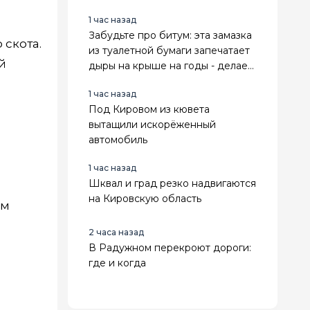
заметно дороже
1 час назад
Забудьте про битум: эта замазка
 скота.
из туалетной бумаги запечатает
й
дыры на крыше на годы - делаем
сами
1 час назад
Под Кировом из кювета
вытащили искорёженный
автомобиль
1 час назад
Шквал и град резко надвигаются
на Кировскую область
ом
2 часа назад
В Радужном перекроют дороги:
где и когда