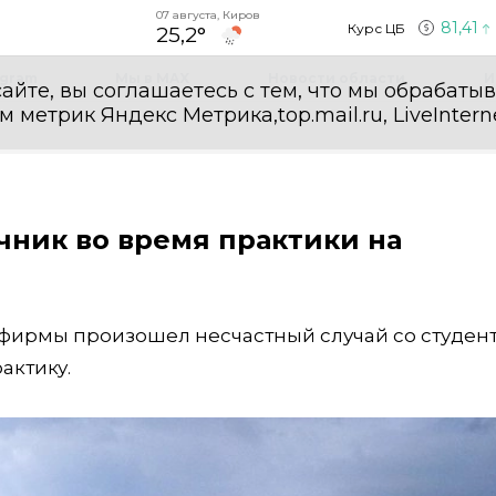
07 августа, Киров
81,41
Курс ЦБ
25,2°
egram
Мы в MAX
Новости области
И
айте, вы соглашаетесь с тем, что мы обрабаты
етрик Яндекс Метрика,top.mail.ru, LiveInterne
чник во время практики на
офирмы произошел несчастный случай со студент
актику.