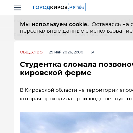
Новостной портал "Город Киров"
Навигация сайта
Выборы - 2026
Все новости
Мы в Tel
Мы используем cookie.
Оставаясь на с
персональные данные с использованием м
Главная
Лента новостей
Студентка сломала позвоночник во время практики на кировской ферме
ОБЩЕСТВО
29 май 2026, 21:00
16+
Студентка сломала позвоно
кировской ферме
В Кировской области на территории агр
которая проходила производственную пр