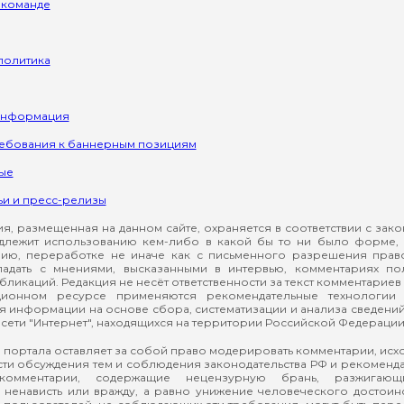
 команде
политика
информация
ребования к баннерным позициям
ые
ьи и пресс-релизы
, размещенная на данном сайте, охраняется в соответствии с зак
длежит использованию кем-либо в какой бы то ни было форме, 
ию, переработке не иначе как с письменного разрешения прав
падать с мнениями, высказанными в интервью, комментариях п
ликаций. Редакция не несёт ответственности за текст комментариев 
ионном ресурсе применяются рекомендательные технологии 
я информации на основе сбора, систематизации и анализа сведени
сети "Интернет", находящихся на территории Российской Федерации
 портала оставляет за собой право модерировать комментарии, ис
ти обсуждения тем и соблюдения законодательства РФ и рекомендат
 комментарии, содержащие нецензурную брань, разжигающ
ненависть или вражду, а равно унижение человеческого достоин