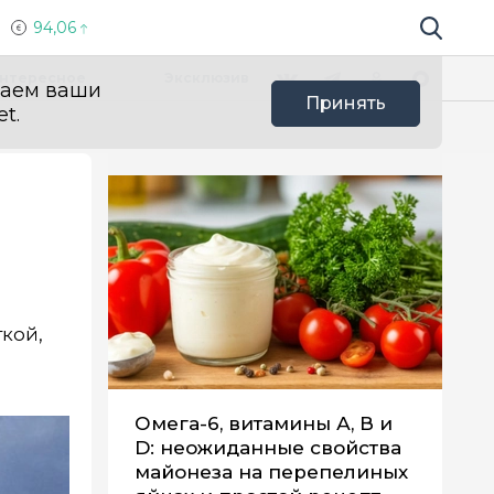
94,06
Поиск по 
Мы в социальных сетях
Вконтакте
Телеграм
Одноклассники
Max
нтересное
Эксклюзив
ваем ваши
Принять
t.
кой,
Омега-6, витамины А, В и
D: неожиданные свойства
майонеза на перепелиных