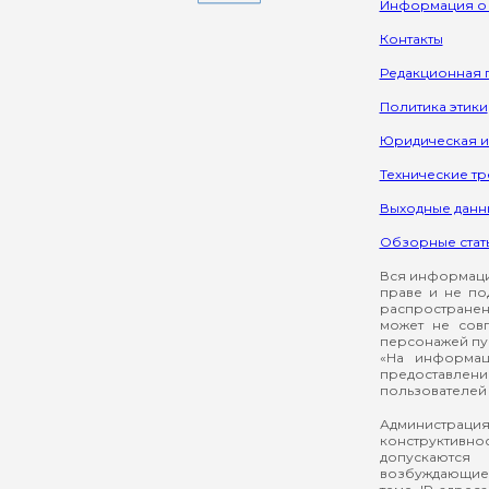
Информация о
Контакты
Редакционная 
Политика этики
Юридическая 
Технические т
Выходные данн
Обзорные стат
Вся информация
праве и не по
распространен
может не сов
персонажей пуб
«На информац
предоставлени
пользователей 
Администрация
конструктивнос
допускаются
возбуждающие 