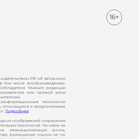
16+
онодательством РФ об авторском
в том числе воспроизведению,
ообладателя. Мнение редакции
ользователей или прямой речи
читателей.
(информационные технологии
й, относящихся к предпочтениям
)».
Подробнее
ходя из соображений сохранения
ельных технологий. На сайте не
ие межнациональную рознь,
ства, размещение ссылок не по