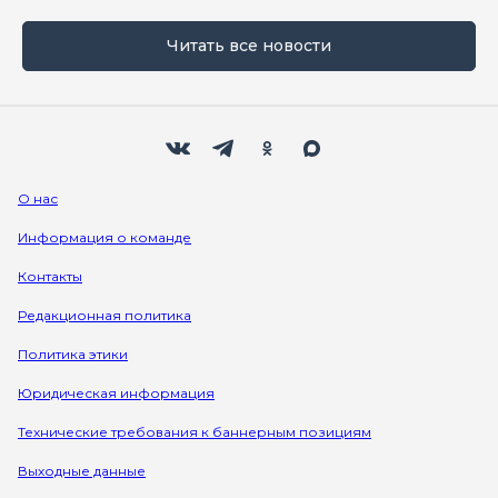
Читать все новости
Мы в социальных сетях
Вконтакте
Телеграм
Одноклассники
Max
О нас
Информация о команде
Контакты
Редакционная политика
Политика этики
Юридическая информация
Технические требования к баннерным позициям
Выходные данные