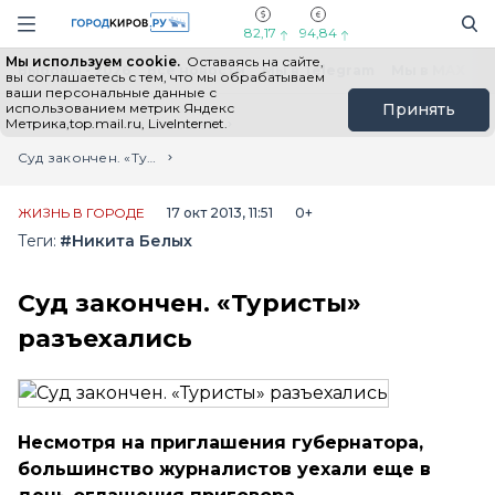
Новостной портал "Город Киров"
Поиск
Навигация сайта
82,17
94,84
Мы используем cookie.
Оставаясь на сайте,
Выборы - 2026
Все новости
Мы в Telegram
Мы в MAX
Н
вы соглашаетесь с тем, что мы обрабатываем
ваши персональные данные с
использованием метрик Яндекс
Принять
Метрика,top.mail.ru, LiveInternet.
Главная
Лента новостей
Суд закончен. «Туристы» разъехались
ЖИЗНЬ В ГОРОДЕ
17 окт 2013, 11:51
0+
Теги:
#Никита Белых
Суд закончен. «Туристы»
разъехались
Несмотря на приглашения губернатора,
большинство журналистов уехали еще в