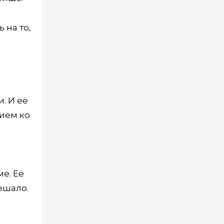
 на то,
и. И её
нием ко
е. Её
ешало.