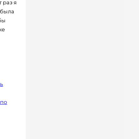
 раз я
 была
бы
же
рь
 по