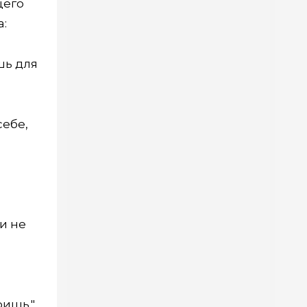
щего
а:
шь для
себе,
ни не
ришь."