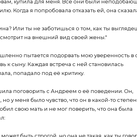
ловам, купила для меня. Все они были неподобаю
лю. Когда я попробовала отказать ей, она сказал
ина? Или ты не заботишься о том, как ты выгляде
 смотрит на внешний вид своей жены."
мышленно пытается подорвать мою уверенность в 
ь к сыну. Каждая встреча с ней становилась
лала, попадало под её критику.
шила поговорить с Андреем о её поведении. Он,
а, но у меня было чувство, что он в какой-то степе
юбил свою мать и не мог поверить, что она была
л:
может быть строгой, но она не такая, как ты гово