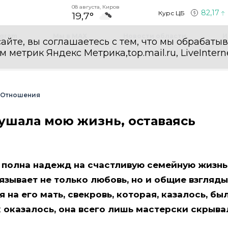
08 августа, Киров
82,17
Курс ЦБ
19,7°
egram
Мы в MAX
Новости области
И
айте, вы соглашаетесь с тем, что мы обрабаты
етрик Яндекс Метрика,top.mail.ru, LiveInterne
Отношения
рушала мою жизнь, оставаясь
а полна надежд на счастливую семейную жизнь
язывает не только любовь, но и общие взгляды
 на его мать, свекровь, которая, казалось, бы
 оказалось, она всего лишь мастерски скрыва