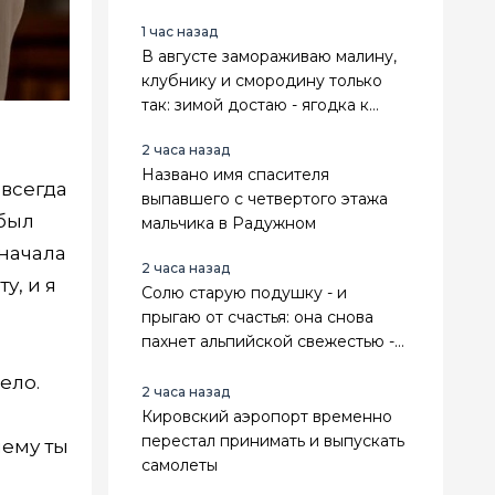
очистить, а когда лучше сразу
1 час назад
выбросить
В августе замораживаю малину,
клубнику и смородину только
так: зимой достаю - ягодка к
ягодке, а пахнут как с грядки
2 часа назад
Названо имя спасителя
 всегда
выпавшего с четвертого этажа
 был
мальчика в Радужном
 начала
2 часа назад
у, и я
Солю старую подушку - и
прыгаю от счастья: она снова
пахнет альпийской свежестью -
избавляюсь от вони и желтизны
ело.
без стирки
2 часа назад
Кировский аэропорт временно
перестал принимать и выпускать
чему ты
самолеты