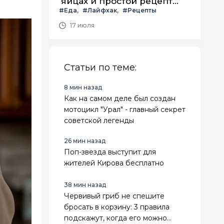
яйцах и простой рецепт
#Еда
#Лайфхак
#Рецепты
летнего салата с ним
17 июля
Статьи по теме:
8 мин назад
Как на самом деле был создан
мотоцикл "Урал" - главный секрет
советской легенды
26 мин назад
Поп-звезда выступит для
жителей Кирова бесплатно
38 мин назад
Червивый гриб не спешите
бросать в корзину: 3 правила
подскажут, когда его можно