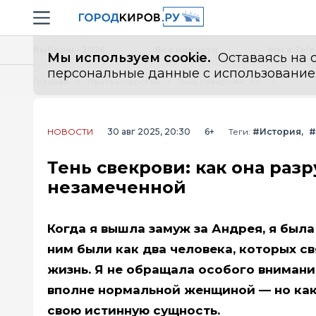
Новостной портал "Город Киров"
Навигация сайта
Выборы - 2026
Все новости
Мы в Tel
Мы используем cookie.
Оставаясь на с
персональные данные с использованием м
Главная
Лента новостей
Тень свекрови: как она разрушала мою жизнь, оставаясь незамеченной
НОВОСТИ
30 авг 2025, 20:30
6+
Теги:
#История
#
Тень свекрови: как она раз
незамеченной
Когда я вышла замуж за Андрея, я был
ним были как два человека, которых св
жизнь. Я не обращала особого внимания
вполне нормальной женщиной — но как
свою истинную сущность.