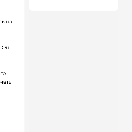
сына.
. Он
ого
мать