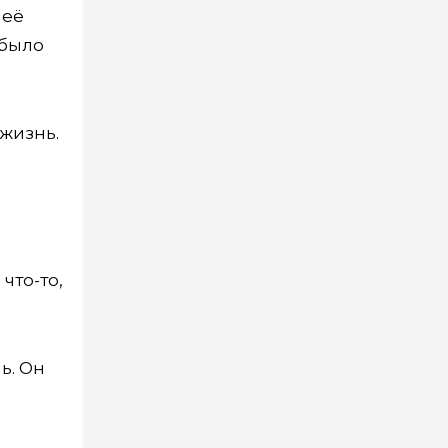
 её
 было
 жизнь.
что-то,
ь. Он