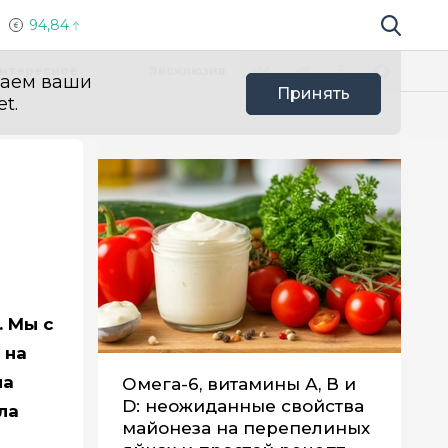
94,84
Поиск по 
Мы в социальных сетях
Вконтакте
Телеграм
Одноклассники
Max
нтересное
Эксклюзив
ваем ваши
Принять
t.
. Мы с
 на
ла
Омега-6, витамины А, В и
D: неожиданные свойства
ла
майонеза на перепелиных