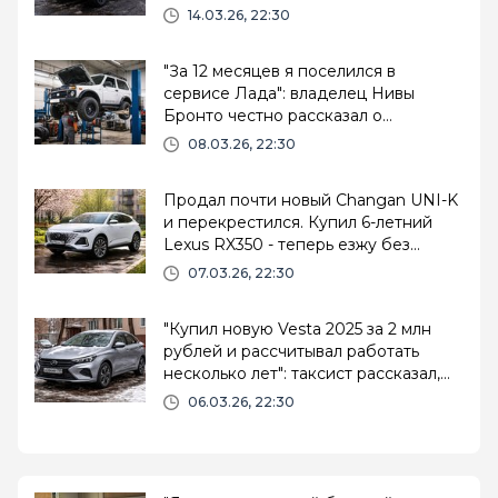
отзыв владельца
14.03.26, 22:30
"За 12 месяцев я поселился в
сервисе Лада": владелец Нивы
Бронто честно рассказал о
проблемах авто - ломается раз в
08.03.26, 22:30
месяц
Продал почти новый Changan UNI-K
и перекрестился. Купил 6-летний
Lexus RX350 - теперь езжу без
нервов. Делюсь горьким опытом
07.03.26, 22:30
"Купил новую Vesta 2025 за 2 млн
рублей и рассчитывал работать
несколько лет": таксист рассказал,
какие проблемы появились уже к 80
06.03.26, 22:30
тысячам км