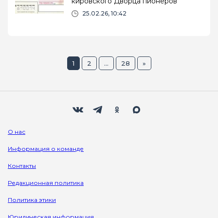
кировского Дворца пионеров
25.02.26, 10:42
1
2
...
28
»
Мы в социальных сетях
Вконтакте
Телеграм
Одноклассники
Max
О нас
Информация о команде
Контакты
Редакционная политика
Политика этики
Юридическая информация