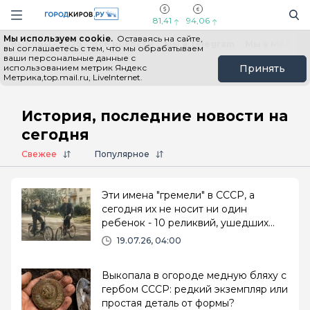
Новостной портал "Город Киров"
Поиск
Навигация сайта
81,41
94,06
Мы используем cookie.
Оставаясь на сайте,
Выборы - 2026
Все новости
Мы в Telegram
Мы в MAX
Н
вы соглашаетесь с тем, что мы обрабатываем
ваши персональные данные с
использованием метрик Яндекс
Принять
Метрика,top.mail.ru, LiveInternet.
Главная
# История
История, последние новости на
сегодня
Свежее
Популярное
Эти имена "гремели" в СССР, а
сегодня их не носит ни один
ребенок - 10 реликвий, ушедших
вместе с эпохой
19.07.26, 04:00
Выкопала в огороде медную бляху с
гербом СССР: редкий экземпляр или
простая деталь от формы?