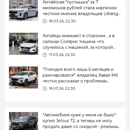
Китайская "пустышка" за 7
миллионов рублей стала кирпичом:
честное мнение владельцев LiXiang
L9
18.03.26, 22:30
Китайцы хихикают в сторонке , а в
салонах Солярис тишина: что
случилось с машиной, за которой
раньше стояли "километровые"
17.03.26, 22:30
очереди
"Поездил всего лишь 6 месяцев и
разочаровался": владелец Хавал М6
честно рассказал о проблемах
китайского кроссовера
16.03.26, 22:30
"Автомобиля хуже у меня не было":
купил Jetour T2, а теперь не могу
продать даже со скидкой - реальный