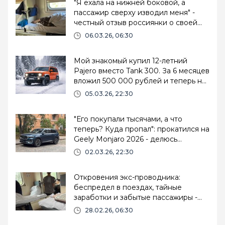
"Я ехала на нижней боковой, а
пассажир сверху изводил меня" -
честный отзыв россиянки о своей
поездке в поезде
06.03.26, 06:30
Мой знакомый купил 12-летний
Pajero вместо Tank 300. За 6 месяцев
вложил 500 000 рублей и теперь не
может его продать
05.03.26, 22:30
"Его покупали тысячами, а что
теперь? Куда пропал": прокатился на
Geely Monjaro 2026 - делюсь
впечатлениями
02.03.26, 22:30
Откровения экс-проводника:
беспредел в поездах, тайные
заработки и забытые пассажиры -
честный отзыв
28.02.26, 06:30