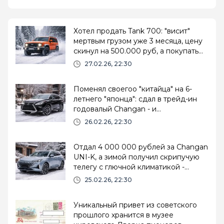
Хотел продать Tank 700: "висит"
мертвым грузом уже 3 месяца, цену
скинул на 500.000 руб, а покупать
не хотят
27.02.26, 22:30
Поменял своегоо "китайца" на 6-
летнего "японца": сдал в трейд-ин
годовалый Changan - и
перекрестился
26.02.26, 22:30
Отдал 4 000 000 рублей за Changan
UNI-K, а зимой получил скрипучую
телегу с глючной климатикой -
делюсь горьким опытом
25.02.26, 22:30
Уникальный привет из советского
прошлого хранится в музее