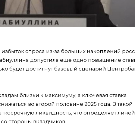
л избыток спроса из-за больших накоплений росс
 Набиуллина допустила еще одно повышение став
олько будет достигнут базовый сценарий Центроба
вкладам близки к максимуму, а ключевая ставка
нижаться во второй половине 2025 года. В такой
аткосрочную ликвидность, что определяет лине
 со стороны вкладчиков.