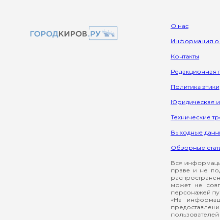
О нас
Информация о
Контакты
Редакционная 
Политика этики
Юридическая 
Технические т
Выходные данн
Обзорные стат
Вся информация
праве и не по
распространен
может не сов
персонажей пуб
«На информац
предоставлени
пользователей 