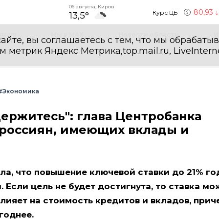
06 августа, Киров
80,93
Курс ЦБ
13,5°
egram
Мы в MAX
Новости области
И
айте, вы соглашаетесь с тем, что мы обрабаты
етрик Яндекс Метрика,top.mail.ru, LiveInterne
#Экономика
 держитесь": глава Центробанка
россиян, имеющих вклады и
ла, что повышение ключевой ставки до 21% г
Если цель не будет достигнута, то ставка мо
влияет на стоимость кредитов и вкладов, прич
годнее.