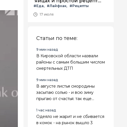
яйцах и простой рецепт
#Еда
#Лайфхак
#Рецепты
летнего салата с ним
17 июля
Статьи по теме:
9 мин назад
В Кировской области назвали
районы с самым большим числом
смертельных ДТП
9 мин назад
В августе листья смородины
засыпаю солью - и всю зиму
прыгаю от счастья: так еще
бабушка делала
1 час назад
Одеяло не жарит и не сбивается
в комок - на рынок вышло 3