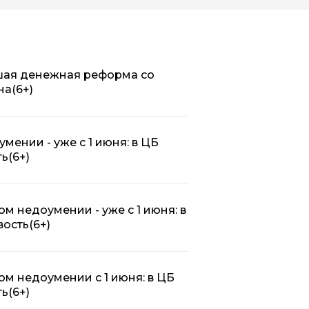
шая денежная реформа со
на
(6+)
ении - уже с 1 июня: в ЦБ
ть
(6+)
 недоумении - уже с 1 июня: в
вость
(6+)
м недоумении с 1 июня: в ЦБ
ть
(6+)