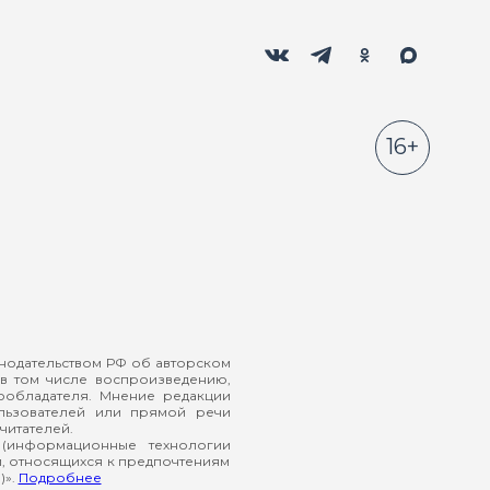
Мы в социальных сетях
Вконтакте
Телеграм
Одноклассники
Max
16+
онодательством РФ об авторском
в том числе воспроизведению,
ообладателя. Мнение редакции
ользователей или прямой речи
читателей.
(информационные технологии
й, относящихся к предпочтениям
)».
Подробнее