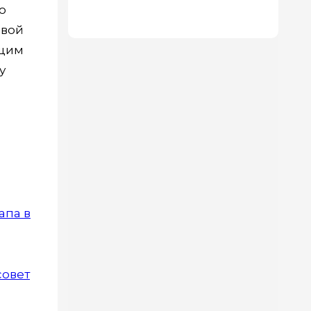
о
делают лицо свежее
евой
ющим
у
апа в
совет