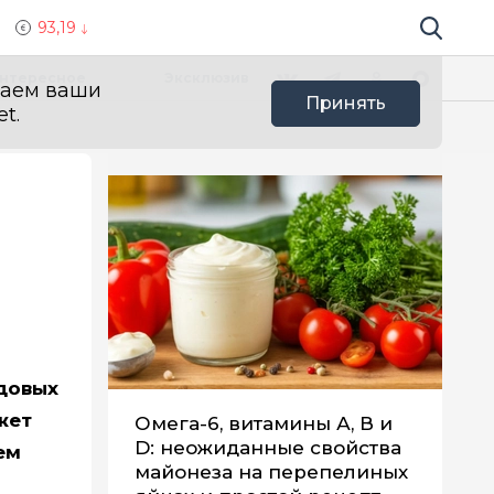
93,19
Поиск по 
Мы в социальных сетях
Вконтакте
Телеграм
Одноклассники
Max
нтересное
Эксклюзив
ваем ваши
Принять
t.
одовых
жет
Омега-6, витамины А, В и
D: неожиданные свойства
ем
майонеза на перепелиных