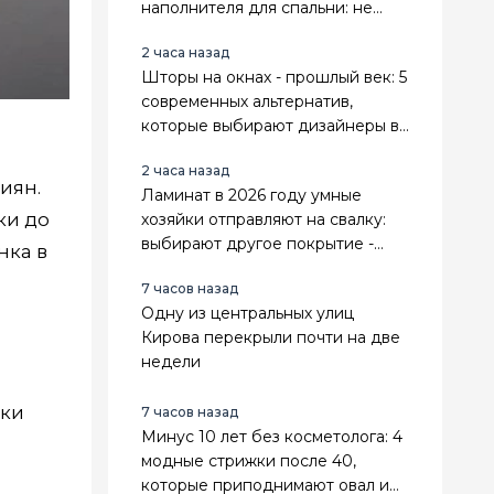
наполнителя для спальни: не
теряют форму и даже служат
2 часа назад
дольше
Шторы на окнах - прошлый век: 5
современных альтернатив,
которые выбирают дизайнеры в
2026 году - настоящие тренды
2 часа назад
иян.
Ламинат в 2026 году умные
ки до
хозяйки отправляют на свалку:
выбирают другое покрытие -
нка в
теплее, практичнее и выгоднее
7 часов назад
Одну из центральных улиц
Кирова перекрыли почти на две
недели
йки
7 часов назад
Минус 10 лет без косметолога: 4
модные стрижки после 40,
которые приподнимают овал и