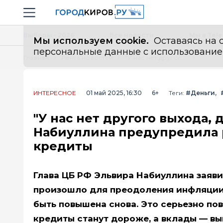
Новостной портал "Город Киров"
Навигация сайта
Выборы - 2026
Все новости
Мы в Tel
Мы используем cookie.
Оставаясь на с
персональные данные с использованием м
Главная
Лента новостей
"У нас нет другого выхода, держитесь": глава Центробанка Набиуллина предупредила россиян, имеющих вклады и кредиты
ИНТЕРЕСНОЕ
01 май 2025, 16:30
6+
Теги:
#Деньги
"У нас нет другого выхода,
Набиуллина предупредила 
кредиты
Глава ЦБ РФ Эльвира Набиуллина заяви
произошло для преодоления инфляции. 
быть повышена снова. Это серьезно по
кредиты станут дороже, а вклады — вы