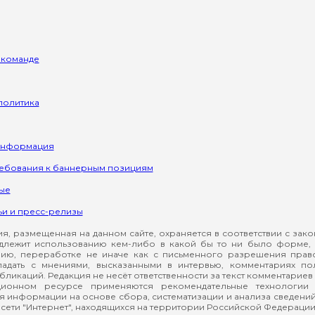
 команде
политика
информация
ребования к баннерным позициям
ые
ьи и пресс-релизы
, размещенная на данном сайте, охраняется в соответствии с зак
длежит использованию кем-либо в какой бы то ни было форме, 
ию, переработке не иначе как с письменного разрешения прав
падать с мнениями, высказанными в интервью, комментариях п
ликаций. Редакция не несёт ответственности за текст комментариев 
ионном ресурсе применяются рекомендательные технологии 
я информации на основе сбора, систематизации и анализа сведени
сети "Интернет", находящихся на территории Российской Федерации