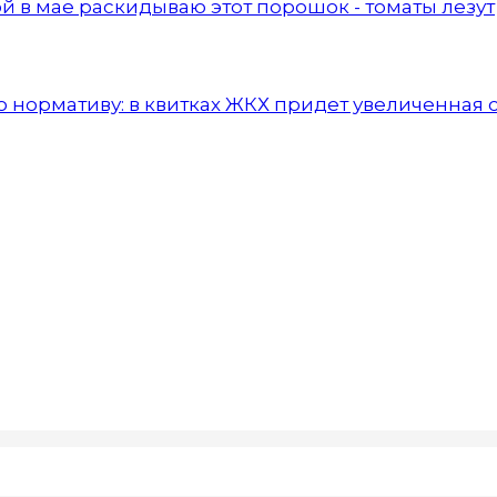
й в мае раскидываю этот порошок - томаты лезут
и по нормативу: в квитках ЖКХ придет увеличенная