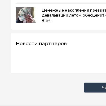
Денежные накопления превратя
девальвации летом обесценит с
е
(6+)
Новости партнеров
Ч