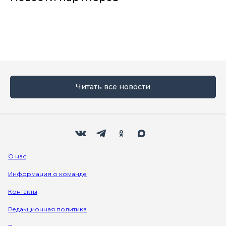
Читать все новости
Мы в социальных сетях
Вконтакте
Телеграм
Одноклассники
Max
О нас
Информация о команде
Контакты
Редакционная политика