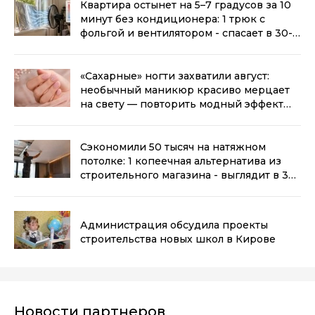
Квартира остынет на 5–7 градусов за 10
минут без кондиционера: 1 трюк с
фольгой и вентилятором - спасает в 30-
градусную жару
(0+)
«Сахарные» ногти захватили август:
необычный маникюр красиво мерцает
на свету — повторить модный эффект
можно даже дома
(0+)
Сэкономили 50 тысяч на натяжном
потолке: 1 копеечная альтернатива из
строительного магазина - выглядит в 3
раза дороже
(0+)
Администрация обсудила проекты
строительства новых школ в Кирове
Новости партнеров