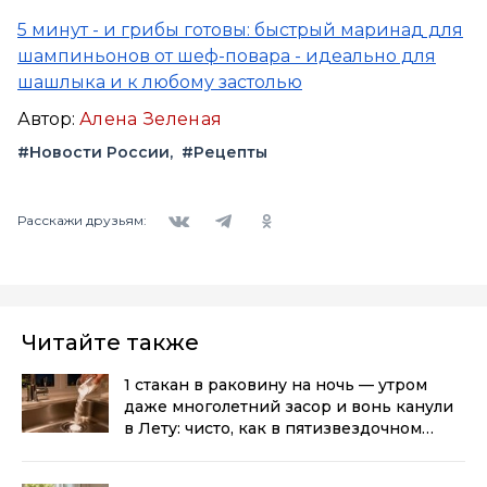
5 минут - и грибы готовы: быстрый маринад для
шампиньонов от шеф-повара - идеально для
шашлыка и к любому застолью
Автор:
Алена Зеленая
#Новости России
#Рецепты
Вконтакте
Telegram
Одноклассники
Расскажи друзьям:
Читайте также
1 стакан в раковину на ночь — утром
даже многолетний засор и вонь канули
в Лету: чисто, как в пятизвездочном
отеле
(0+)