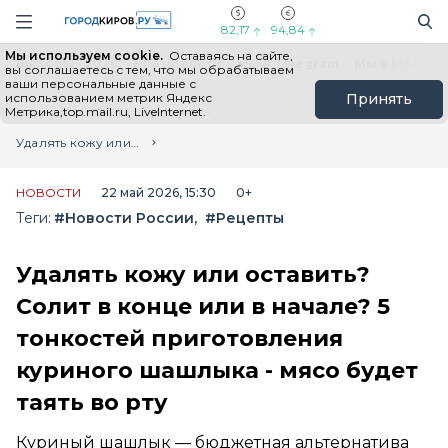
Новостной портал "Город Киров"
Поиск
Навигация сайта
82,17
94,84
Мы используем cookie.
Оставаясь на сайте,
Выборы - 2026
Все новости
Мы в Telegram
Мы в MAX
Н
вы соглашаетесь с тем, что мы обрабатываем
ваши персональные данные с
использованием метрик Яндекс
Принять
Метрика,top.mail.ru, LiveInternet.
Главная
Лента новостей
Удалять кожу или оставить? Солит в конце или в начале? 5 тонкостей приготовления куриного шашлыка - мясо будет таять во рту
НОВОСТИ
22 май 2026, 15:30
0+
Теги:
#Новости России
#Рецепты
Удалять кожу или оставить?
Солит в конце или в начале? 5
тонкостей приготовления
куриного шашлыка - мясо будет
таять во рту
Куриный шашлык — бюджетная альтернатива