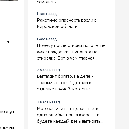
самолеты
1 час назад
Ракетную опасность ввели в
Кировской области
1 час назад
сли
Почему после стирки полотенце
хуже наждачки - виновата не
стиралка. Вот в чем главная
причина
2 часа назад
Выглядит богато, на деле -
полный колхоз: 4 детали в
отделке ванной, которые
мгновенно выдают дешевый
ремонт
3 часа назад
Матовая или глянцевая плитка:
 могут
одна ошибка при выборе — и
будете каждый день вытирать
разводы или бояться мокрого
и вода