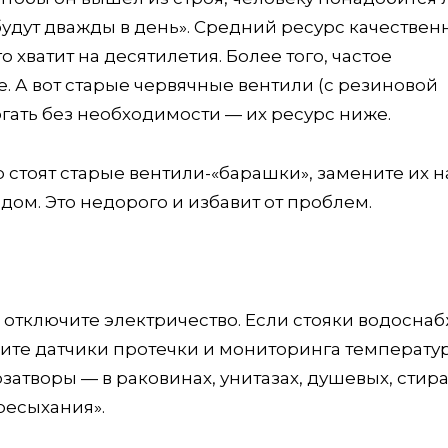
 будут дважды в день». Средний ресурс качествен
 хватит на десятилетия. Более того, частое
 А вот старые червячные вентили (с резиновой
гать без необходимости — их ресурс ниже.
р стоят старые вентили-«барашки», замените их н
ом. Это недорого и избавит от проблем.
з, отключите электричество. Если стояки водосна
вите датчики протечки и мониторинга температур
затворы — в раковинах, унитазах, душевых, стир
ересыхания».