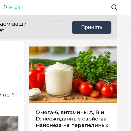
94,84
Поиск по 
Мы в социальных сетях
Вконтакте
Телеграм
Одноклассники
Max
нтересное
Эксклюзив
ваем ваши
Принять
t.
и нет?
Омега-6, витамины А, В и
D: неожиданные свойства
майонеза на перепелиных