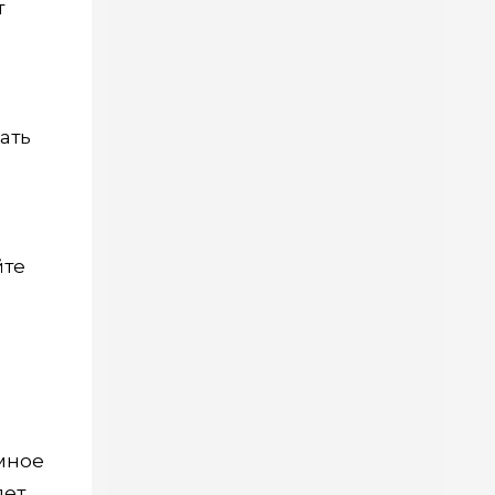
т
ать
йте
омное
лет