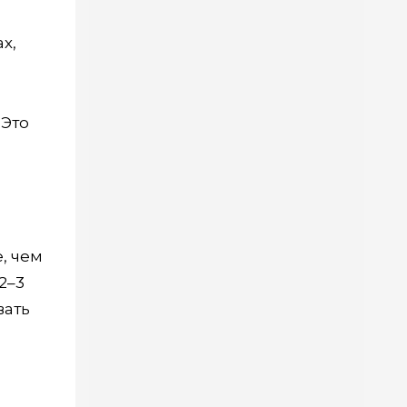
х,
 Это
, чем
2–3
вать