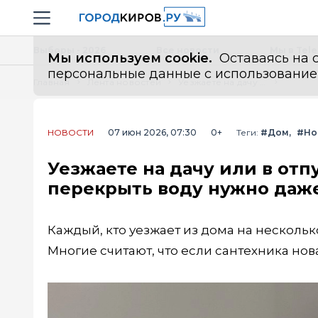
Новостной портал "Город Киров"
Навигация сайта
Выборы - 2026
Все новости
Мы в Tel
Мы используем cookie.
Оставаясь на с
персональные данные с использованием м
Главная
Лента новостей
Уезжаете на дачу или в отпуск? Эксперт объяснил, почему перекрыть воду нужно даже на 3 дня
НОВОСТИ
07 июн 2026, 07:30
0+
Теги:
#Дом
#Но
Уезжаете на дачу или в отп
перекрыть воду нужно даже
Каждый, кто уезжает из дома на нескольк
Многие считают, что если сантехника нов