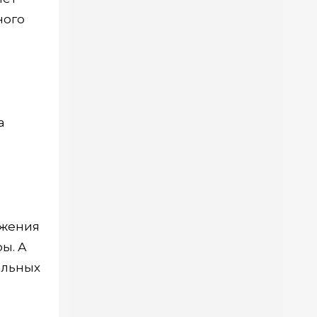
ного
а
бжения
ы. А
альных