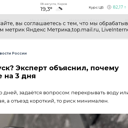
08 августа, Киров
82,17
Курс ЦБ
19,3°
egram
Мы в MAX
Новости области
И
айте, вы соглашаетесь с тем, что мы обрабаты
етрик Яндекс Метрика,top.mail.ru, LiveInterne
вости России
уск? Эксперт объяснил, почему
 на 3 дня
о дней, задаётся вопросом: перекрывать воду ил
ая, а отъезд короткий, то риск минимален.