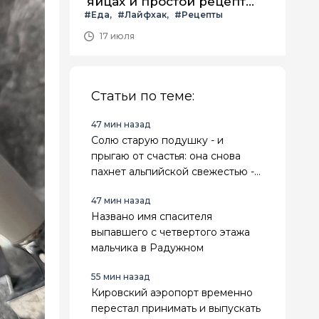
яйцах и простой рецепт
#Еда
#Лайфхак
#Рецепты
летнего салата с ним
17 июля
Статьи по теме:
47 мин назад
Солю старую подушку - и
прыгаю от счастья: она снова
пахнет альпийской свежестью -
избавляюсь от вони и желтизны
47 мин назад
без стирки
Названо имя спасителя
выпавшего с четвертого этажа
мальчика в Радужном
55 мин назад
Кировский аэропорт временно
перестал принимать и выпускать