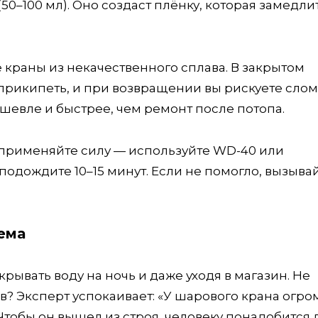
50–100 мл). Оно создаст плёнку, которая замедли
раны из некачественного сплава. В закрытом
прикипеть, и при возвращении вы рискуете слом
ешевле и быстрее, чем ремонт после потопа.
 применяйте силу — используйте WD-40 или
подождите 10–15 минут. Если не помогло, вызыва
ема
ывать воду на ночь и даже уходя в магазин. Не
в? Эксперт успокаивает: «У шарового крана огр
Чтобы он вышел из строя, человеку понадобится 