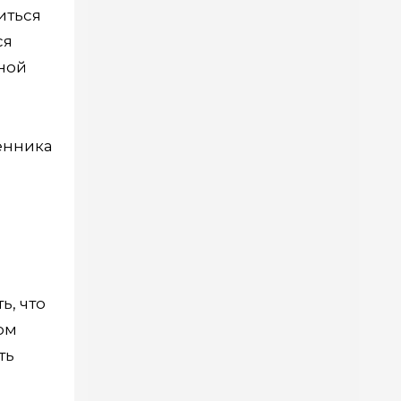
иться
ся
рной
енника
ь, что
ом
ть