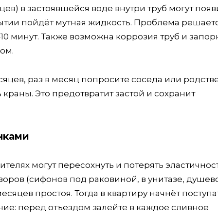
ев) в застоявшейся воде внутри труб могут появ
рытии пойдёт мутная жидкость. Проблема решает
0 минут. Также возможна коррозия труб и запо
хом.
сяцев, раз в месяц попросите соседа или родств
ть краны. Это предотвратит застой и сохранит
нками
телях могут пересохнуть и потерять эластичност
оров (сифонов под раковиной, в унитазе, душев
есяцев простоя. Тогда в квартиру начнёт поступа
ие: перед отъездом залейте в каждое сливное