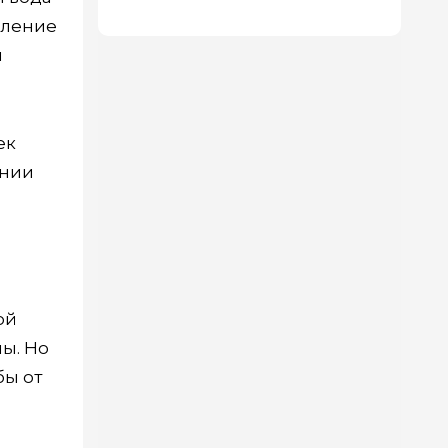
пола
пление
и
ек
ении
ой
ны. Но
бы от