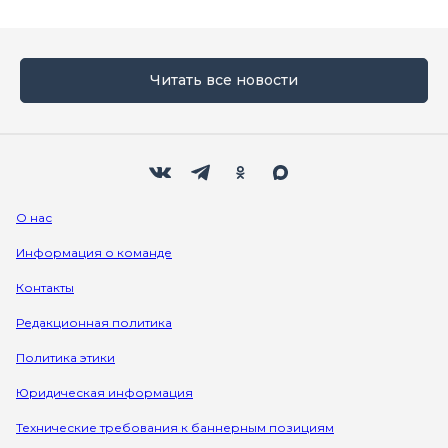
Читать все новости
Мы в социальных сетях
Вконтакте
Телеграм
Одноклассники
Max
О нас
Информация о команде
Контакты
Редакционная политика
Политика этики
Юридическая информация
Технические требования к баннерным позициям