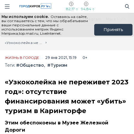
Новостной портал "Город Киров"
Поиск
Навигация сайта
82,17
94,84
Мы используем cookie.
Оставаясь на сайте,
Выборы - 2026
Все новости
Мы в Telegram
Мы в MAX
Н
вы соглашаетесь с тем, что мы обрабатываем
ваши персональные данные с
использованием метрик Яндекс
Принять
Метрика,top.mail.ru, LiveInternet.
Главная
Лента новостей
«Узкоколейка не переживет 2023 год»: отсутствие финансирования может «убить» туризм в Каринторфе
ЖИЗНЬ В ГОРОДЕ
29 янв 2021, 15:19
0+
Теги:
#Общество
#Туризм
«Узкоколейка не переживет 2023
год»: отсутствие
финансирования может «убить»
туризм в Каринторфе
Этим обеспокоены в Музее Железной
Дороги