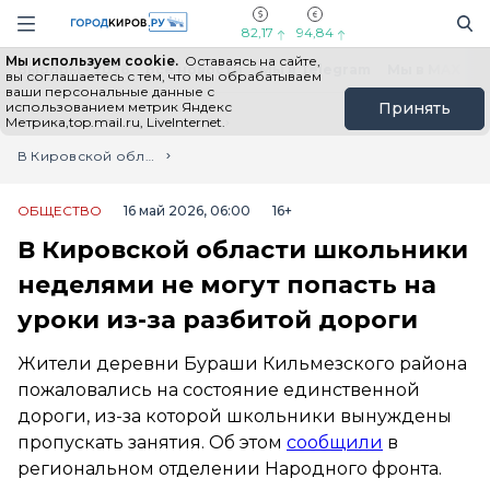
Новостной портал "Город Киров"
Поиск
Навигация сайта
82,17
94,84
Мы используем cookie.
Оставаясь на сайте,
Выборы - 2026
Все новости
Мы в Telegram
Мы в MAX
Н
вы соглашаетесь с тем, что мы обрабатываем
ваши персональные данные с
использованием метрик Яндекс
Принять
Метрика,top.mail.ru, LiveInternet.
Главная
Лента новостей
В Кировской области школьники неделями не могут попасть на уроки из-за разбитой дороги
ОБЩЕСТВО
16 май 2026, 06:00
16+
В Кировской области школьники
неделями не могут попасть на
уроки из-за разбитой дороги
Жители деревни Бураши Кильмезского района
пожаловались на состояние единственной
дороги, из-за которой школьники вынуждены
пропускать занятия. Об этом
сообщили
в
региональном отделении Народного фронта.