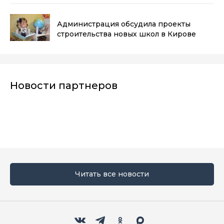
Администрация обсудила проекты
строительства новых школ в Кирове
Новости партнеров
Читать все новости
Мы в социальных сетях
Вконтакте
Телеграм
Одноклассники
Max