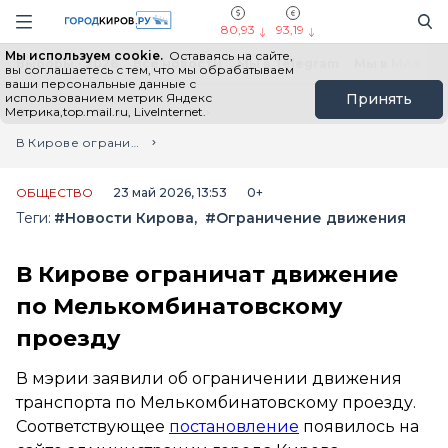
Новостной портал "Город Киров"
Поиск
Навигация сайта
80,93
93,19
Мы используем cookie.
Оставаясь на сайте,
Выборы - 2026
Все новости
Мы в Telegram
Мы в MAX
Н
вы соглашаетесь с тем, что мы обрабатываем
ваши персональные данные с
использованием метрик Яндекс
Принять
Метрика,top.mail.ru, LiveInternet.
Главная
Лента новостей
В Кирове ограничат движение по Мелькомбинатовскому проезду
ОБЩЕСТВО
23 май 2026, 13:53
0+
Теги:
#Новости Кирова
#Ограничение движения
В Кирове ограничат движение
по Мелькомбинатовскому
проезду
В мэрии заявили об ограничении движения
транспорта по Мелькомбинатовскому проезду.
Соответствующее
постановление
появилось на