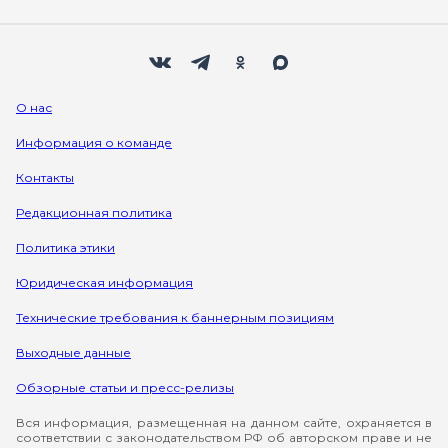
Мы в социальных сетях
Вконтакте
Телеграм
Одноклассники
Max
О нас
Информация о команде
Контакты
Редакционная политика
Политика этики
Юридическая информация
Технические требования к баннерным позициям
Выходные данные
Обзорные статьи и пресс-релизы
Вся информация, размещенная на данном сайте, охраняется в
соответствии с законодательством РФ об авторском праве и не