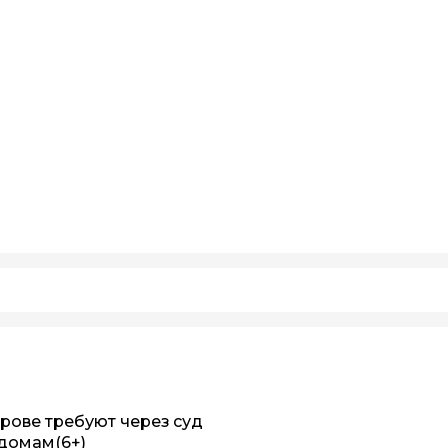
рове требуют через суд
 домам
(6+)