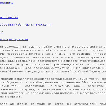
политика
информация
ребования к баннерным позициям
ые
ьи и пресс-релизы
, размещенная на данном сайте, охраняется в соответствии с зак
длежит использованию кем-либо в какой бы то ни было форме, 
ию, переработке не иначе как с письменного разрешения прав
падать с мнениями, высказанными в интервью, комментариях п
ликаций. Редакция не несёт ответственности за текст комментариев 
ионном ресурсе применяются рекомендательные технологии 
я информации на основе сбора, систематизации и анализа сведени
сети "Интернет", находящихся на территории Российской Федерации
 портала оставляет за собой право модерировать комментарии, ис
ти обсуждения тем и соблюдения законодательства РФ и рекомендат
 комментарии, содержащие нецензурную брань, разжигающ
ненависть или вражду, а равно унижение человеческого достоин
а пользователей, не соблюдающих эти требования, могут быть пер
льные органы.
вершая любые действия на сайте, вы автоматически при