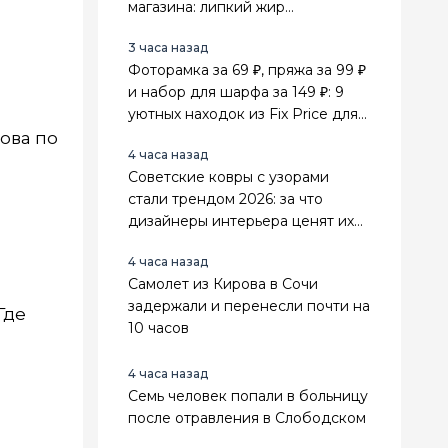
магазина: липкий жир
отваливается сам
3 часа назад
Фоторамка за 69 ₽, пряжа за 99 ₽
и набор для шарфа за 149 ₽: 9
уютных находок из Fix Price для
дома и рукоделия
ова по
4 часа назад
Советские ковры с узорами
стали трендом 2026: за что
дизайнеры интерьера ценят их
выше стильного минимализма
4 часа назад
Самолет из Кирова в Сочи
задержали и перенесли почти на
Где
10 часов
4 часа назад
Семь человек попали в больницу
после отравления в Слободском