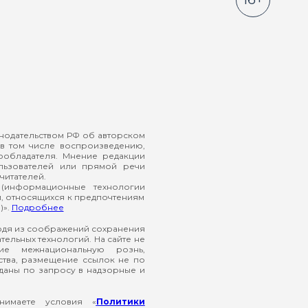
онодательством РФ об авторском
в том числе воспроизведению,
ообладателя. Мнение редакции
ользователей или прямой речи
читателей.
(информационные технологии
й, относящихся к предпочтениям
)».
Подробнее
ходя из соображений сохранения
ельных технологий. На сайте не
ие межнациональную рознь,
ства, размещение ссылок не по
еданы по запросу в надзорные и
нимаете условия «
Политики