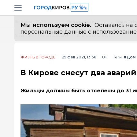
Новостной портал "Город Киров"
Навигация сайта
Выборы - 2026
Все новости
Мы в Tel
Мы используем cookie.
Оставаясь на с
персональные данные с использованием м
Главная
Лента новостей
В Кирове снесут два аварийных дома
ЖИЗНЬ В ГОРОДЕ
25 фев 2021, 13:36
0+
Теги:
#Дом
В Кирове снесут два авари
Жильцы должны быть отселены до 31 и