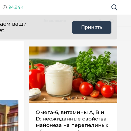
94,84
Поиск по 
Мы в социальных сетях
Вконтакте
Телеграм
Одноклассники
Max
нтересное
Эксклюзив
ваем ваши
Принять
t.
Омега-6, витамины А, В и
D: неожиданные свойства
майонеза на перепелиных