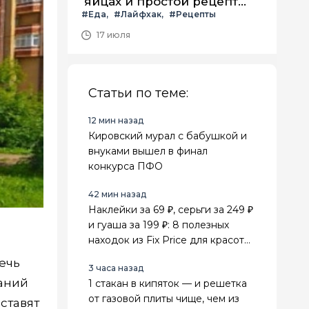
яйцах и простой рецепт
#Еда
#Лайфхак
#Рецепты
летнего салата с ним
17 июля
Статьи по теме:
12 мин назад
Кировский мурал с бабушкой и
внуками вышел в финал
конкурса ПФО
42 мин назад
Наклейки за 69 ₽, серьги за 249 ₽
и гуаша за 199 ₽: 8 полезных
находок из Fix Price для красоты,
поездок и дома
ечь
3 часа назад
даний
1 стакан в кипяток — и решетка
от газовой плиты чище, чем из
ставят