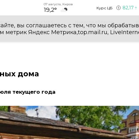
07 августа, Киров
82,17
Курс ЦБ
19,2°
egram
Мы в MAX
Новости области
И
айте, вы соглашаетесь с тем, что мы обрабаты
етрик Яндекс Метрика,top.mail.ru, LiveInterne
йных дома
юля текущего года