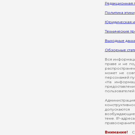
Редакционная 
Политика этики
Юридическая 
Технические т
Выходные данн
Обзорные стат
Вся информация
праве и не по
распространен
может не сов
персонажей пуб
«На информац
предоставлени
пользователей 
Администрация
конструктивнос
допускаются
возбуждающие 
теме. IP-адрес
правоохраните
Внимание!
Со