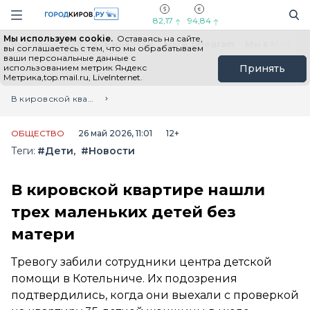
Новостной портал "Город Киров"
Поиск
Навигация сайта
82,17
94,84
Мы используем cookie.
Оставаясь на сайте,
Выборы - 2026
Все новости
Мы в Telegram
Мы в MAX
Н
вы соглашаетесь с тем, что мы обрабатываем
ваши персональные данные с
использованием метрик Яндекс
Принять
Метрика,top.mail.ru, LiveInternet.
Главная
Лента новостей
В кировской квартире нашли трех маленьких детей без матери
ОБЩЕСТВО
26 май 2026, 11:01
12+
Теги:
#Дети
#Новости
В кировской квартире нашли
трех маленьких детей без
матери
Тревогу забили сотрудники центра детской
помощи в Котельниче. Их подозрения
подтвердились, когда они выехали с проверкой