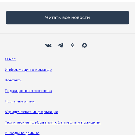
Читать все новости
Мы в социальных сетях
Вконтакте
Телеграм
Одноклассники
Max
О нас
Информация о команде
Контакты
Редакционная политика
Политика этики
Юридическая информация
Технические требования к баннерным позициям
Выходные данные