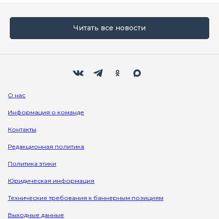
Читать все новости
Мы в социальных сетях
Вконтакте
Телеграм
Одноклассники
Max
О нас
Информация о команде
Контакты
Редакционная политика
Политика этики
Юридическая информация
Технические требования к баннерным позициям
Выходные данные