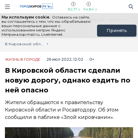
Новостной портал "Город Киров"
Поиск
Навигация сайта
82,17
94,84
Мы используем cookie.
Оставаясь на сайте,
Выборы - 2026
Все новости
Мы в Telegram
Мы в MAX
Н
вы соглашаетесь с тем, что мы обрабатываем
ваши персональные данные с
использованием метрик Яндекс
Принять
Метрика,top.mail.ru, LiveInternet.
Главная
Лента новостей
В Кировской области сделали новую дорогу, однако ездить по ней опасно
ЖИЗНЬ В ГОРОДЕ
26 июл 2022, 12:02
0+
В Кировской области сделали
новую дорогу, однако ездить по
ней опасно
Жители обращаются к правительству
Кировской области и Росавтодору. Об этом
сообщили в паблике «Злой кировчанин».