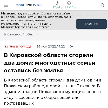
Новостной портал "Город Киров"
Поиск
Навигация сайта
81,41
94,06
Мы используем cookie.
Оставаясь на сайте,
Выборы - 2026
Все новости
Мы в Telegram
Мы в MAX
Н
вы соглашаетесь с тем, что мы обрабатываем
ваши персональные данные с
использованием метрик Яндекс
Принять
Метрика,top.mail.ru, LiveInternet.
Главная
Лента новостей
В Кировской области сгорели два дома: многодетные семьи остались без жилья
ЖИЗНЬ В ГОРОДЕ
26 июн 2022, 14:22
0+
В Кировской области сгорели
два дома: многодетные семьи
остались без жилья
В Кировской области сгорели два дома: один в
Пижанском районе, второй — в пгт Пижанка. В
администрации Пижанского муниципального
округа сообщили о сборе вещей для
пострадавших.