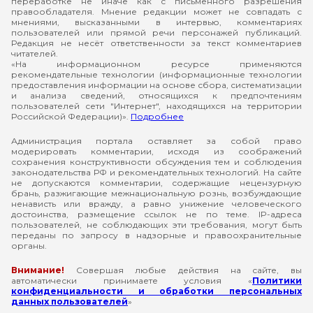
переработке не иначе как с письменного разрешения
правообладателя. Мнение редакции может не совпадать с
мнениями, высказанными в интервью, комментариях
пользователей или прямой речи персонажей публикаций.
Редакция не несёт ответственности за текст комментариев
читателей.
«На информационном ресурсе применяются
рекомендательные технологии (информационные технологии
предоставления информации на основе сбора, систематизации
и анализа сведений, относящихся к предпочтениям
пользователей сети "Интернет", находящихся на территории
Российской Федерации)».
Подробнее
Администрация портала оставляет за собой право
модерировать комментарии, исходя из соображений
сохранения конструктивности обсуждения тем и соблюдения
законодательства РФ и рекомендательных технологий. На сайте
не допускаются комментарии, содержащие нецензурную
брань, разжигающие межнациональную рознь, возбуждающие
ненависть или вражду, а равно унижение человеческого
достоинства, размещение ссылок не по теме. IP-адреса
пользователей, не соблюдающих эти требования, могут быть
переданы по запросу в надзорные и правоохранительные
органы.
Внимание!
Совершая любые действия на сайте, вы
автоматически принимаете условия «
Политики
конфиденциальности и обработки персональных
данных пользователей
»