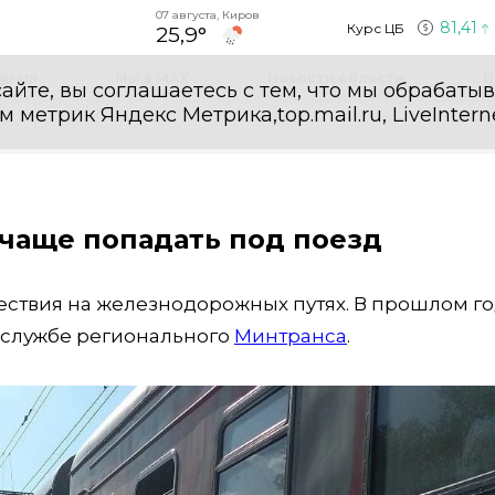
07 августа, Киров
81,41
Курс ЦБ
25,9°
egram
Мы в MAX
Новости области
И
айте, вы соглашаетесь с тем, что мы обрабаты
етрик Яндекс Метрика,top.mail.ru, LiveInterne
 чаще попадать под поезд
ествия на железнодорожных путях. В прошлом го
-службе регионального
Минтранса
.