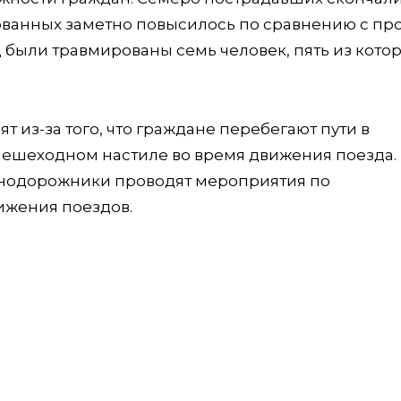
рованных заметно повысилось по сравнению с п
д были травмированы семь человек, пять из кото
т из-за того, что граждане перебегают пути в
пешеходном настиле во время движения поезда.
знодорожники проводят мероприятия по
ижения поездов.