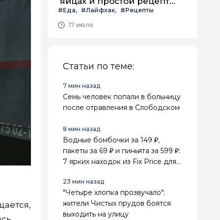
яйцах и простой рецепт
#Еда
#Лайфхак
#Рецепты
летнего салата с ним
17 июля
Статьи по теме:
7 мин назад
Семь человек попали в больницу
после отравления в Слободском
8 мин назад
Водные бомбочки за 149 ₽,
пакеты за 69 ₽ и пиньята за 599 ₽:
7 ярких находок из Fix Price для
лета и праздников
23 мин назад
"Четыре хлопка прозвучало":
жители Чистых прудов боятся
щается,
выходить на улицу
сь,