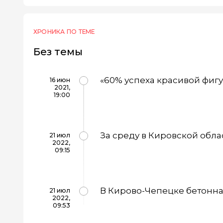
ХРОНИКА ПО ТЕМЕ
Без темы
«60% успеха красивой фигу
16 июн
2021,
19:00
За среду в Кировской обла
21 июл
2022,
09:15
В Кирово-Чепецке бетонна
21 июл
2022,
09:53