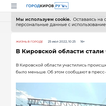
Новостной портал "Город Киров"
Навигация сайта
Выборы - 2026
Все новости
Мы в Tel
Мы используем cookie.
Оставаясь на с
персональные данные с использованием м
Главная
Лента новостей
В Кировской области стали чаще попадать под поезд
ЖИЗНЬ В ГОРОДЕ
25 июл 2022, 10:25
16+
В Кировской области стали
В Кировской области участились происш
было меньше. Об этом сообщают в пресс