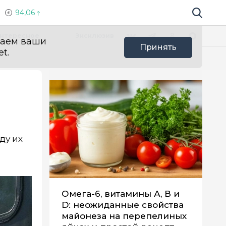
94,06
Поиск по 
Мы в социальных сетях
Вконтакте
Телеграм
Одноклассники
Max
нтересное
Эксклюзив
ваем ваши
Принять
t.
ду их
Омега-6, витамины А, В и
D: неожиданные свойства
майонеза на перепелиных