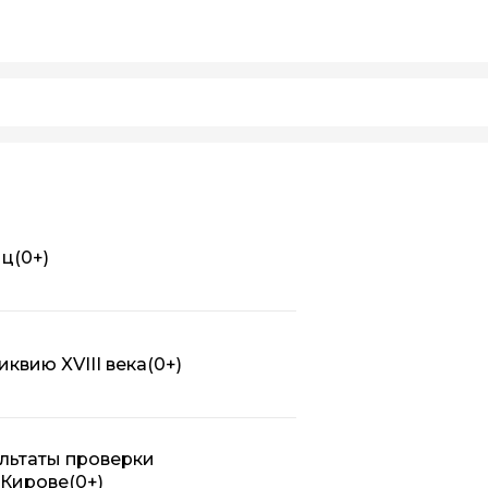
иц
(0+)
квию XVIII века
(0+)
льтаты проверки
 Кирове
(0+)