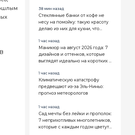
рошлым
38 мин назад
Стеклянные банки от кофе не
рых
несу на помойку: такую красоту
делаю из них для кухни, что
гости ахают — 5 классных идей
1 час назад
Маникюр на август 2026 года: 7
 В
дизайнов и оттенков, которые
выглядят идеально на коротких и
длинных ногтях
1 час назад
Климатическую катастрофу
предвещают из-за Эль-Ниньо:
прогноз метеорологов
1 час назад
Сад мечты без лейки и прополок:
7 неприхотливых многолетников,
которые с каждым годом цветут
всё пышнее — мой список