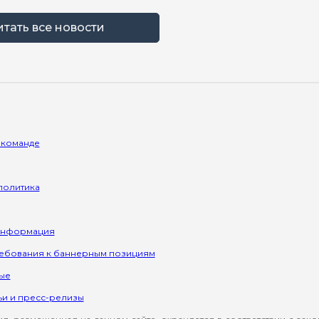
итать все новости
 команде
политика
информация
ребования к баннерным позициям
ые
ьи и пресс-релизы