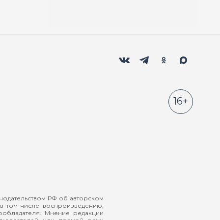
Мы в социальных сетях
Вконтакте
Телеграм
Одноклассники
Max
16+
онодательством РФ об авторском
в том числе воспроизведению,
ообладателя. Мнение редакции