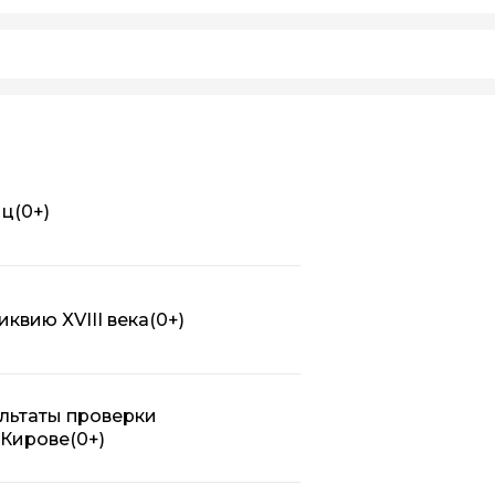
иц
(0+)
квию XVIII века
(0+)
льтаты проверки
 Кирове
(0+)