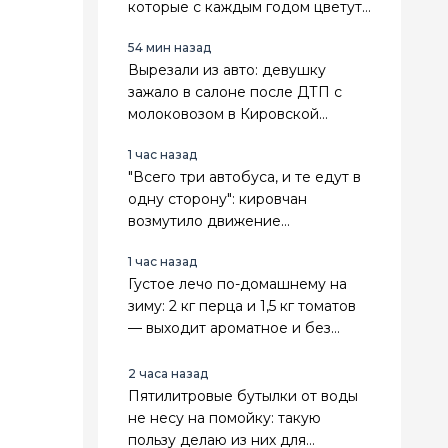
которые с каждым годом цветут
всё пышнее — мой список
54 мин назад
Вырезали из авто: девушку
зажало в салоне после ДТП с
молоковозом в Кировской
области
1 час назад
"Всего три автобуса, и те едут в
одну сторону": кировчан
возмутило движение
общественного транспорта
1 час назад
Густое лечо по-домашнему на
зиму: 2 кг перца и 1,5 кг томатов
— выходит ароматное и без
единой капли уксуса
2 часа назад
Пятилитровые бутылки от воды
не несу на помойку: такую
пользу делаю из них для