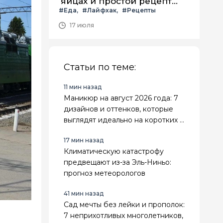
яйцах и простой рецепт
#Еда
#Лайфхак
#Рецепты
летнего салата с ним
17 июля
Статьи по теме:
11 мин назад
Маникюр на август 2026 года: 7
дизайнов и оттенков, которые
выглядят идеально на коротких и
длинных ногтях
17 мин назад
Климатическую катастрофу
предвещают из-за Эль-Ниньо:
прогноз метеорологов
41 мин назад
Сад мечты без лейки и прополок:
7 неприхотливых многолетников,