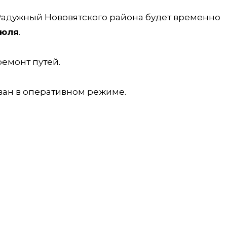
адужный Нововятского района будет временно
июля
.
ремонт путей.
ван в оперативном режиме.