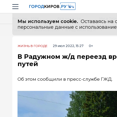
Новостной портал "Город Киров"
Навигация сайта
Выборы - 2026
Все новости
Мы в Tel
Мы используем cookie.
Оставаясь на с
персональные данные с использованием м
Главная
Лента новостей
В Радужном ж/д переезд временно перекроют из-за ремонта путей
ЖИЗНЬ В ГОРОДЕ
29 июл 2022, 15:27
0+
В Радужном ж/д переезд вр
путей
Об этом сообщили в пресс-службе ГЖД.