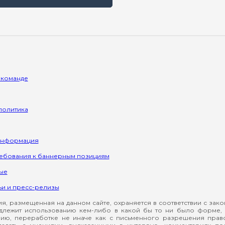
 команде
политика
информация
ребования к баннерным позициям
ые
ьи и пресс-релизы
, размещенная на данном сайте, охраняется в соответствии с зак
длежит использованию кем-либо в какой бы то ни было форме, 
ию, переработке не иначе как с письменного разрешения прав