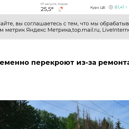
07 августа, Киров
81,41
Курс ЦБ
25,5°
egram
Мы в MAX
Новости области
И
айте, вы соглашаетесь с тем, что мы обрабаты
етрик Яндекс Метрика,top.mail.ru, LiveInterne
еменно перекроют из-за ремонт