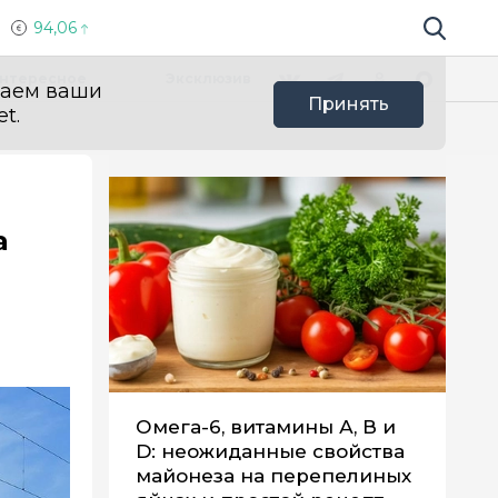
94,06
Поиск по 
Мы в социальных сетях
Вконтакте
Телеграм
Одноклассники
Max
нтересное
Эксклюзив
ваем ваши
Принять
t.
а
Омега-6, витамины А, В и
D: неожиданные свойства
майонеза на перепелиных