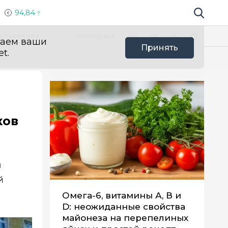
94,84
Поиск по 
Мы в социальных сетях
Вконтакте
Телеграм
Одноклассники
Max
нтересное
Эксклюзив
ваем ваши
Принять
t.
ков
й
й
Омега-6, витамины А, В и
D: неожиданные свойства
майонеза на перепелиных