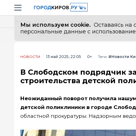
Новостной портал "Город Киров"
Навигация сайта
Выборы - 2026
Все новости
Мы в Tel
Мы используем cookie.
Оставаясь на с
персональные данные с использованием м
Главная
Лента новостей
В Слободском подрядчик заплатит штраф 5 млн за срыв сроков строительства детской поликлиники
НОВОСТИ
13 май 2025, 22:05
0+
Теги:
#Новости Ки
В Слободском подрядчик за
строительства детской по
Неожиданный поворот получила нашум
детской поликлиники в городе Слобо
областной прокуратуры. Надзорным ведо