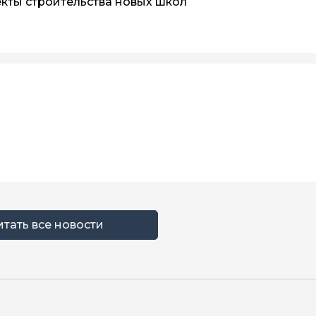
кты строительства новых школ
итать все новости