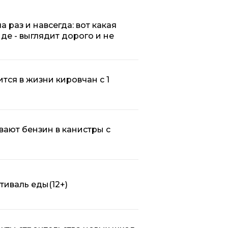
 раз и навсегда: вот какая
нде - выглядит дорого и не
тся в жизни кировчан с 1
вают бензин в канистры с
стиваль еды
(12+)