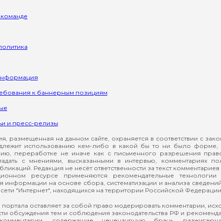
 команде
политика
информация
ребования к баннерным позициям
ые
ьи и пресс-релизы
, размещенная на данном сайте, охраняется в соответствии с зак
длежит использованию кем-либо в какой бы то ни было форме, 
ию, переработке не иначе как с письменного разрешения прав
падать с мнениями, высказанными в интервью, комментариях п
ликаций. Редакция не несёт ответственности за текст комментариев 
ионном ресурсе применяются рекомендательные технологии 
я информации на основе сбора, систематизации и анализа сведени
сети "Интернет", находящихся на территории Российской Федерации
 портала оставляет за собой право модерировать комментарии, ис
ти обсуждения тем и соблюдения законодательства РФ и рекомендат
 комментарии, содержащие нецензурную брань, разжигающ