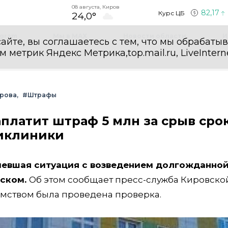
08 августа, Киров
82,17
Курс ЦБ
24,0°
egram
Мы в MAX
Новости области
И
айте, вы соглашаетесь с тем, что мы обрабаты
етрик Яндекс Метрика,top.mail.ru, LiveInterne
рова
#Штрафы
платит штраф 5 млн за срыв сро
ликлиники
евшая ситуация с возведением долгожданно
дском.
Об этом сообщает пресс-служба Кировско
мством была проведена проверка.