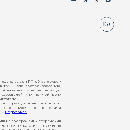
16+
онодательством РФ об авторском
в том числе воспроизведению,
ообладателя. Мнение редакции
ользователей или прямой речи
читателей.
(информационные технологии
й, относящихся к предпочтениям
)».
Подробнее
ходя из соображений сохранения
ельных технологий. На сайте не
ие межнациональную рознь,