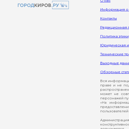
О нас
Информация о
Контакты
Редакционная 
Политика этики
Юридическая 
Технические т
Выходные данн
Обзорные стат
Вся информация
праве и не по
распространен
может не сов
персонажей пуб
«На информац
предоставлени
пользователей 
Администрация
конструктивнос
допускаются