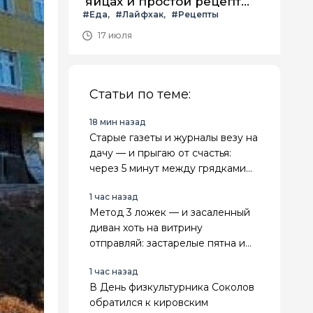
яйцах и простой рецепт
#Еда
#Лайфхак
#Рецепты
летнего салата с ним
17 июля
Статьи по теме:
18 мин назад
Старые газеты и журналы везу на
дачу — и прыгаю от счастья:
через 5 минут между грядками
красота, даже пырей не
1 час назад
пролезает
Метод 3 ложек — и засаленный
диван хоть на витрину
отправляй: застарелые пятна и
лоск испарятся за 20 минут
1 час назад
В День физкультурника Соколов
обратился к кировским