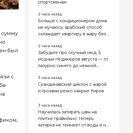
спортсменам
2 часа назад
Больше с кондиционером дома
не мучаюсь: арабский способ
а сумму
охлаждает квартиру в жару без
усилий и техники
но
2 часа назад
ен был
Забудьте про скучный нюд: 5
модных педикюров августа — от
лазурно-синего до нежной
мерцающей дымки
язи с
3 часа назад
Скандинавский циклон с жарой
бе
и грозами резко накрыл Киров
на
3 часа назад
Научилась затирать швы на
плитке правильно: теперь
фиком,
затирка не темнеет от воды и не
крошится годами