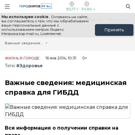
Новостной портал "Город Киров"
Поиск
Навигация сайта
82,17
94,84
Мы используем cookie.
Оставаясь на сайте,
Выборы - 2026
Все новости
Мы в Telegram
Мы в MAX
Н
вы соглашаетесь с тем, что мы обрабатываем
ваши персональные данные с
использованием метрик Яндекс
Принять
Метрика,top.mail.ru, LiveInternet.
Главная
Лента новостей
Важные сведения: медицинская справка для ГИБДД
ЖИЗНЬ В ГОРОДЕ
16 янв 2014, 10:31
0+
Теги:
#Здоровье
Важные сведения: медицинская
справка для ГИБДД
Вся информация о получении справки на