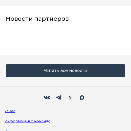
Новости партнеров
Читать все новости
Мы в социальных сетях
Вконтакте
Телеграм
Одноклассники
Max
О нас
Информация о команде