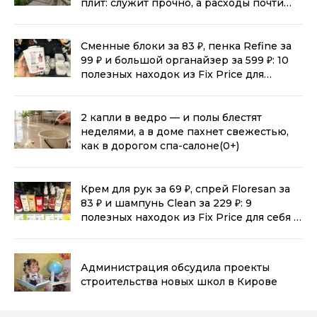
плит: служит прочно, а расходы почти
нулевые
(0+)
Сменные блоки за 83 ₽, пенка Refine за
99 ₽ и большой органайзер за 599 ₽: 10
полезных находок из Fix Price для
дома
(0+)
2 капли в ведро — и полы блестят
неделями, а в доме пахнет свежестью,
как в дорогом спа-салоне
(0+)
Крем для рук за 69 ₽, спрей Floresan за
83 ₽ и шампунь Clean за 229 ₽: 9
полезных находок из Fix Price для себя и
дома
(0+)
Администрация обсудила проекты
строительства новых школ в Кирове