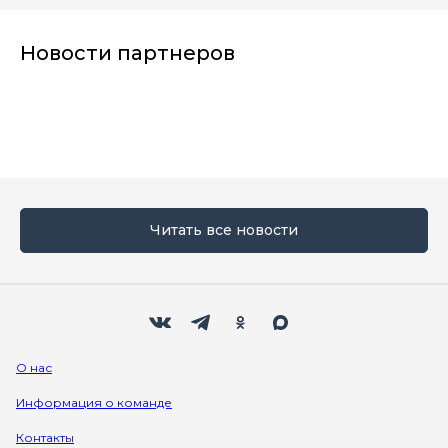
Новости партнеров
Читать все новости
Мы в социальных сетях
Вконтакте
Телеграм
Одноклассники
Max
О нас
Информация о команде
Контакты