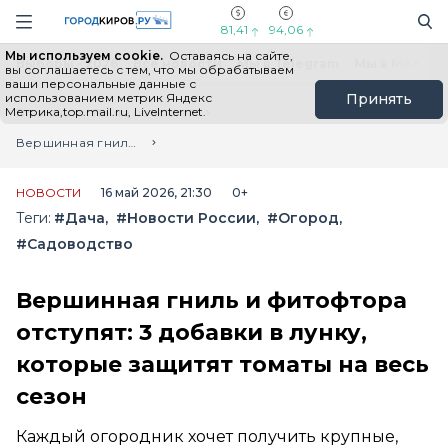
Новостной портал "Город Киров"
Поиск
Навигация сайта
81,41
94,06
Мы используем cookie.
Оставаясь на сайте,
Выборы - 2026
Все новости
Мы в Telegram
Мы в MAX
Н
вы соглашаетесь с тем, что мы обрабатываем
ваши персональные данные с
использованием метрик Яндекс
Принять
Метрика,top.mail.ru, LiveInternet.
Главная
Лента новостей
Вершинная гниль и фитофтора отступят: 3 добавки в лунку, которые защитят томаты на весь сезон
НОВОСТИ
16 май 2026, 21:30
0+
Теги:
#Дача
#Новости России
#Огород
#Садоводство
Вершинная гниль и фитофтора
отступят: 3 добавки в лунку,
которые защитят томаты на весь
сезон
Каждый огородник хочет получить крупные,