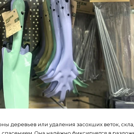
ны деревьев или удаления засохших веток, скл
им спасением. Она надёжно фиксируется в разло