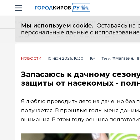
Новостной портал "Город Киров"
Навигация сайта
Выборы - 2026
Все новости
Мы в Tel
Мы используем cookie.
Оставаясь на с
персональные данные с использованием м
Главная
Лента новостей
Запасаюсь к дачному сезону: что купила в Fix Price для сада и защиты от насекомых - полный обзор с ценами
НОВОСТИ
10 июн 2026, 16:30
16+
Теги:
#Магазин
#
Запасаюсь к дачному сезону:
защиты от насекомых - пол
Я люблю проводить лето на даче, но без
получается. В прошлые годы меня донимал
внимания. В этом году решила подготови