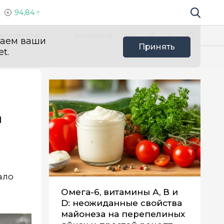
94,84
Поиск по 
Мы в социальных сетях
Вконтакте
Телеграм
Одноклассники
Max
нтересное
Эксклюзив
ваем ваши
Принять
t.
и
ало
Омега-6, витамины А, В и
D: неожиданные свойства
майонеза на перепелиных