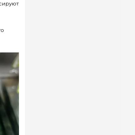
ксируют
то