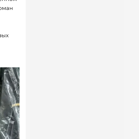
арман
вых