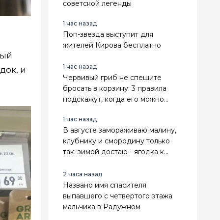
советской легенды
1 час назад
Поп-звезда выступит для
жителей Кирова бесплатно
ный
1 час назад
док, и
Червивый гриб не спешите
бросать в корзину: 3 правила
подскажут, когда его можно
очистить, а когда лучше сразу
1 час назад
выбросить
В августе замораживаю малину,
клубнику и смородину только
так: зимой достаю - ягодка к
ягодке, а пахнут как с грядки
2 часа назад
Названо имя спасителя
выпавшего с четвертого этажа
мальчика в Радужном