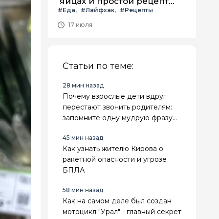
яйцах и простой рецепт
#Еда
#Лайфхак
#Рецепты
летнего салата с ним
17 июля
Статьи по теме:
28 мин назад
Почему взрослые дети вдруг
перестают звонить родителям:
запомните одну мудрую фразу
Карла Юнга — она многое
45 мин назад
объясняет
Как узнать жителю Кирова о
ракетной опасности и угрозе
БПЛА
58 мин назад
Как на самом деле был создан
мотоцикл "Урал" - главный секрет