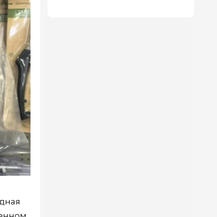
адная
женном