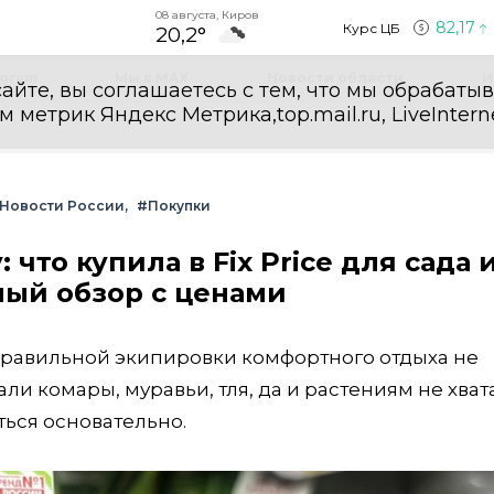
08 августа, Киров
82,17
Курс ЦБ
20,2°
egram
Мы в MAX
Новости области
И
айте, вы соглашаетесь с тем, что мы обрабаты
етрик Яндекс Метрика,top.mail.ru, LiveInterne
Новости России
#Покупки
 что купила в Fix Price для сада 
ный обзор с ценами
 правильной экипировки комфортного отдыха не
и комары, муравьи, тля, да и растениям не хват
ться основательно.