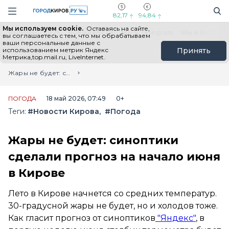
Новостной портал "Город Киров"
Поиск
Навигация сайта
82,17
94,84
Мы используем cookie.
Оставаясь на сайте,
Выборы - 2026
Все новости
Мы в Telegram
Мы в MAX
Н
вы соглашаетесь с тем, что мы обрабатываем
ваши персональные данные с
использованием метрик Яндекс
Принять
Метрика,top.mail.ru, LiveInternet.
Главная
Лента новостей
Жары не будет: синоптики сделали прогноз на начало июня в Кирове
ПОГОДА
18 май 2026, 07:49
0+
Теги:
#Новости Кирова
#Погода
Жары не будет: синоптики
сделали прогноз на начало июня
в Кирове
Лето в Кирове начнется со средних температур.
30-градусной жары не будет, но и холодов тоже.
Как гласит прогноз от синоптиков
"Яндекс"
, в