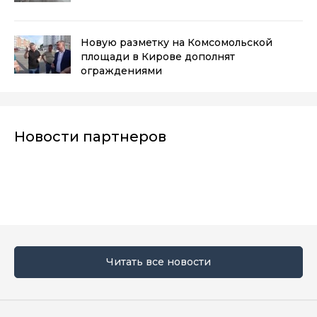
Новую разметку на Комсомольской
площади в Кирове дополнят
ограждениями
Новости партнеров
Читать все новости
Мы в социальных сетях
Вконтакте
Телеграм
Одноклассники
Max