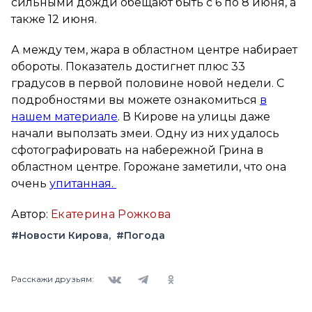
сильными дожди обещают быть с 6 по 8 июня, а
также 12 июня.
А между тем, жара в областном центре набирает
обороты. Показатель достигнет плюс 33
градусов в первой половине новой недели. С
подробностями вы можете ознакомиться
в
нашем материале
. В Кирове на улицы даже
начали выползать змеи. Одну из них удалось
сфотографировать на набережной Грина в
областном центре. Горожане заметили, что она
очень
упитанная.
Автор:
Екатерина Рожкова
#Новости Кирова
#Погода
Вконтакте
Telegram
Одноклассники
Расскажи друзьям: