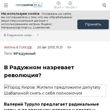
Новостной портал "Город Киров"
Поиск
Навигация сайта
81,41
94,06
Мы используем cookie.
Оставаясь на сайте,
Выборы - 2026
Все новости
Мы в Telegram
Мы в MAX
Н
вы соглашаетесь с тем, что мы обрабатываем
ваши персональные данные с
использованием метрик Яндекс
Принять
Метрика,top.mail.ru, LiveInternet.
Главная
Лента новостей
В Радужном назревает революция?
ЖИЗНЬ В ГОРОДЕ
20 авг 2013, 15:21
0+
Теги:
#Радужный
В Радужном назревает
революция?
Валерий Туруло предлагает радикальные