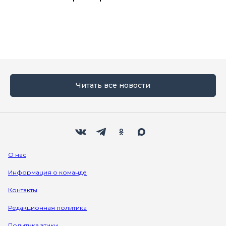
Читать все новости
Мы в социальных сетях
Вконтакте
Телеграм
Одноклассники
Max
О нас
Информация о команде
Контакты
Редакционная политика
Политика этики