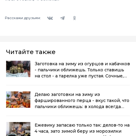
Вконтакте
Telegram
Одноклассники
Расскажи друзьям:
Читайте также
Заготовка на зиму из огурцов и кабачков
- пальчики оближешь. Только ставишь
на стол - а тарелка уже пустая. Сочные,
хрустящие, пикантные
(0+)
Делаю заготовки на зиму из
фаршированного перца - вкус такой, что
пальчики оближешь: в холода всегда
выручает
(0+)
Ежевику запасаю только так: делов-то на
4 часа, зато зимой беру из морозилки