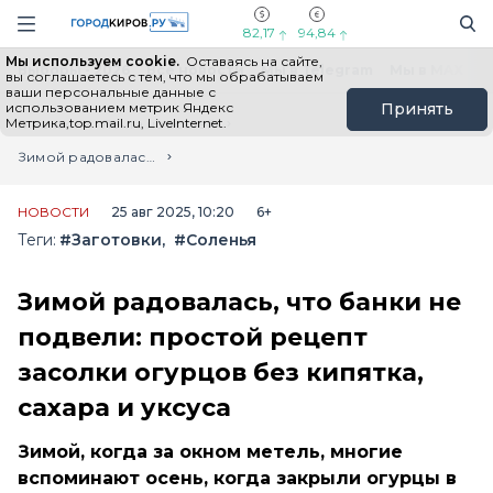
Новостной портал "Город Киров"
Поиск
Навигация сайта
82,17
94,84
Мы используем cookie.
Оставаясь на сайте,
Выборы - 2026
Все новости
Мы в Telegram
Мы в MAX
Н
вы соглашаетесь с тем, что мы обрабатываем
ваши персональные данные с
использованием метрик Яндекс
Принять
Метрика,top.mail.ru, LiveInternet.
Главная
Лента новостей
Зимой радовалась, что банки не подвели: простой рецепт засолки огурцов без кипятка, сахара и уксуса
НОВОСТИ
25 авг 2025, 10:20
6+
Теги:
#Заготовки
#Соленья
Зимой радовалась, что банки не
подвели: простой рецепт
засолки огурцов без кипятка,
сахара и уксуса
Зимой, когда за окном метель, многие
вспоминают осень, когда закрыли огурцы в