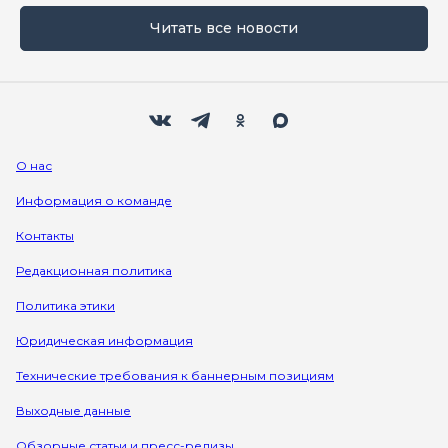
Читать все новости
Мы в социальных сетях
Вконтакте
Телеграм
Одноклассники
Max
О нас
Информация о команде
Контакты
Редакционная политика
Политика этики
Юридическая информация
Технические требования к баннерным позициям
Выходные данные
Обзорные статьи и пресс-релизы