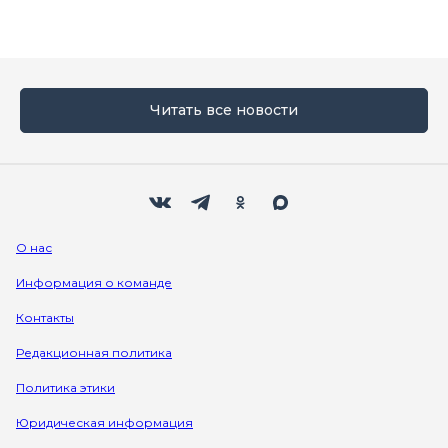
Читать все новости
Мы в социальных сетях
Вконтакте
Телеграм
Одноклассники
Max
О нас
Информация о команде
Контакты
Редакционная политика
Политика этики
Юридическая информация