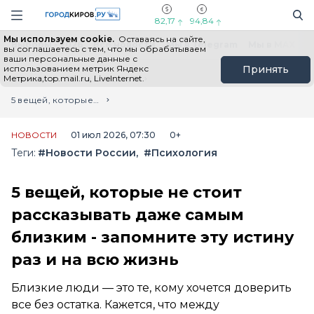
Новостной портал "Город Киров"
Поиск
Навигация сайта
82,17
94,84
Мы используем cookie.
Оставаясь на сайте,
Выборы - 2026
Все новости
Мы в Telegram
Мы в MAX
Н
вы соглашаетесь с тем, что мы обрабатываем
ваши персональные данные с
использованием метрик Яндекс
Принять
Метрика,top.mail.ru, LiveInternet.
Главная
Лента новостей
5 вещей, которые не стоит рассказывать даже самым близким - запомните эту истину раз и на всю жизнь
НОВОСТИ
01 июл 2026, 07:30
0+
Теги:
#Новости России
#Психология
5 вещей, которые не стоит
рассказывать даже самым
близким - запомните эту истину
раз и на всю жизнь
Близкие люди — это те, кому хочется доверить
все без остатка. Кажется, что между