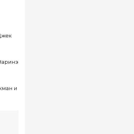
Джек
 Наринэ
кман и