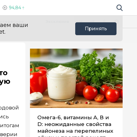
94,84
Поиск по 
Мы в социальных сетях
Вконтакте
Телеграм
Одноклассники
Max
нтересное
Эксклюзив
ваем ваши
Принять
t.
то
вую
годовой
ись
Омега-6, витамины А, В и
D: неожиданные свойства
 итогам
майонеза на перепелиных
дверии