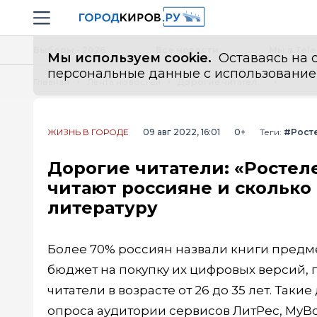
Новостной портал "Город Киров"
Навигация сайта
Выборы - 2026
Все новости
Мы в Tel
Мы используем cookie.
Оставаясь на с
персональные данные с использованием м
Главная
Лента новостей
Дорогие читатели: «Ростелеком» и ГК «ЛитРес» выяснили, что читают россияне и сколько они готовы потратить на цифровую литературу
ЖИЗНЬ В ГОРОДЕ
09 авг 2022, 16:01
0+
Теги:
#Рост
Дорогие читатели: «Ростел
читают россияне и сколько
литературу
Более 70% россиян назвали книги предм
бюджет на покупку их цифровых версий,
читатели в возрасте от 26 до 35 лет. Так
опроса аудитории сервисов ЛитРес, MyB