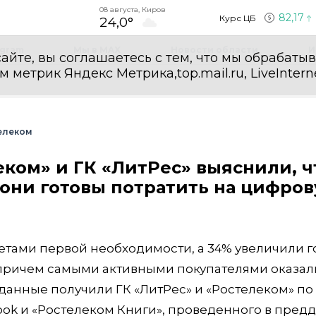
08 августа, Киров
82,17
Курс ЦБ
24,0°
egram
Мы в MAX
Новости области
И
айте, вы соглашаетесь с тем, что мы обрабаты
етрик Яндекс Метрика,top.mail.ru, LiveInterne
елеком
еком» и ГК «ЛитРес» выяснили, ч
 они готовы потратить на цифро
етами первой необходимости, а 34% увеличили 
 причем самыми активными покупателями оказал
ие данные получили ГК «ЛитРес» и «Ростелеком» по
ook и «Ростелеком Книги», проведенного в пред