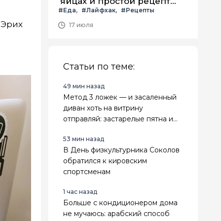
яйцах и простой рецепт
#Еда
#Лайфхак
#Рецепты
летнего салата с ним
 Эрих
17 июля
Статьи по теме:
49 мин назад
Метод 3 ложек — и засаленный
диван хоть на витрину
отправляй: застарелые пятна и
лоск испарятся за 20 минут
53 мин назад
В День физкультурника Соколов
обратился к кировским
спортсменам
1 час назад
Больше с кондиционером дома
не мучаюсь: арабский способ