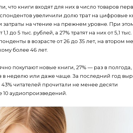
и, что книги входят для них в число товаров пер
еспондентов увеличили долю трат на цифровые к
и затраты на чтение на прежнем уровне. При это
1 до 5 тыс. рублей, а 27% тратят на них от 5,1 тыс
онденты в возрасте от 26 до 35 лет, на втором м
 кому более 46 лет.
но покупают новые книги, 27% — раз в полгода,
 в неделю или даже чаще. За последний год вы
к, 43% читателей прочитали не менее десяти
е 10 аудиопроизведений.