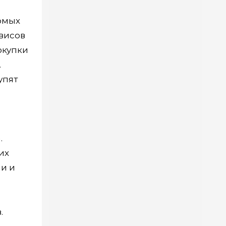
омых
висов
окупки
.
упят
.
их
ии и
.