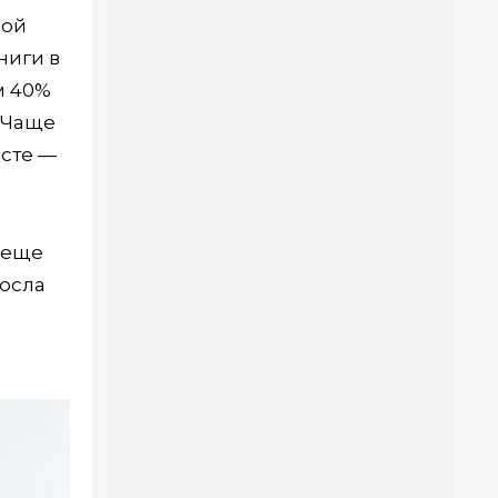
вой
ниги в
м 40%
. Чаще
есте —
 еще
росла