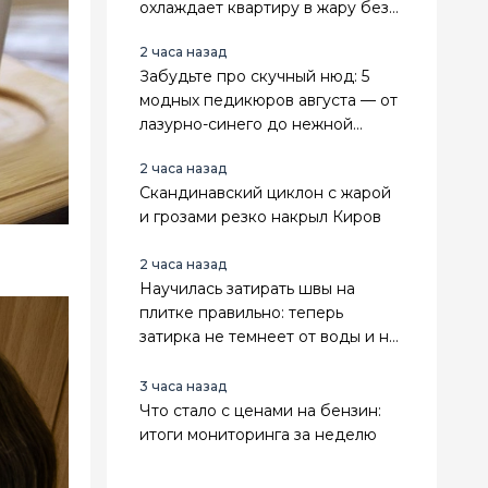
охлаждает квартиру в жару без
усилий и техники
2 часа назад
Забудьте про скучный нюд: 5
модных педикюров августа — от
лазурно-синего до нежной
мерцающей дымки
2 часа назад
Скандинавский циклон с жарой
и грозами резко накрыл Киров
2 часа назад
Научилась затирать швы на
плитке правильно: теперь
затирка не темнеет от воды и не
крошится годами
3 часа назад
Что стало с ценами на бензин:
итоги мониторинга за неделю