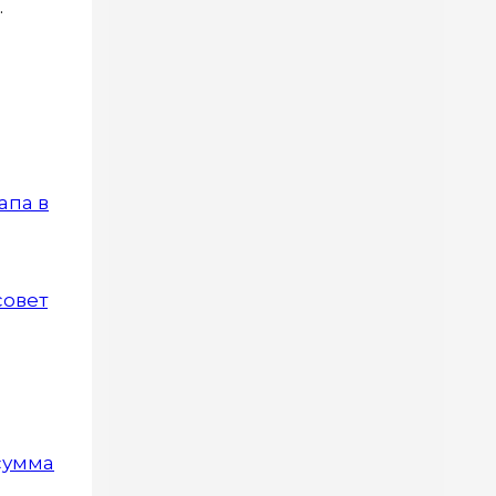
.
апа в
совет
 сумма