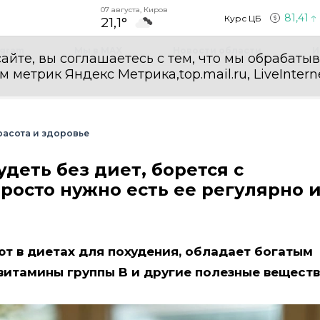
07 августа, Киров
81,41
Курс ЦБ
21,1°
egram
Мы в MAX
Новости области
И
айте, вы соглашаетесь с тем, что мы обрабаты
етрик Яндекс Метрика,top.mail.ru, LiveInterne
асота и здоровье
деть без диет, борется с
росто нужно есть ее регулярно 
ют в диетах для похудения, обладает богатым
витамины группы B и другие полезные веществ