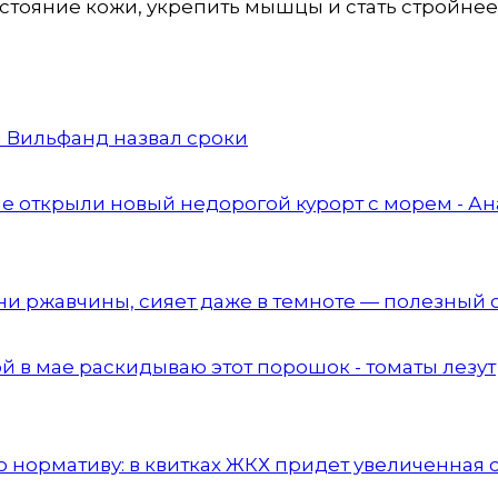
остояние кожи, укрепить мышцы и стать стройнее
н Вильфанд назвал сроки
е открыли новый недорогой курорт с морем - Ан
, ни ржавчины, сияет даже в темноте — полезный 
й в мае раскидываю этот порошок - томаты лезут
и по нормативу: в квитках ЖКХ придет увеличенная