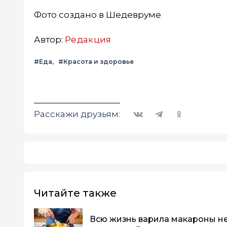
Фото создано в Шедевруме
Автор:
Редакция
#Еда
#Красота и здоровье
Вконтакте
Telegram
Одноклассники
Расскажи друзьям:
Читайте также
Всю жизнь варила макароны не