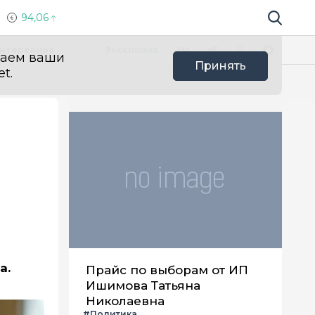
94,06
Поиск по 
Мы в социальных сетях
Вконтакте
Телеграм
Одноклассники
Max
нтересное
Эксклюзив
ваем ваши
Принять
t.
и
а.
Прайс по выборам от ИП
Ишимова Татьяна
Николаевна
#Политика