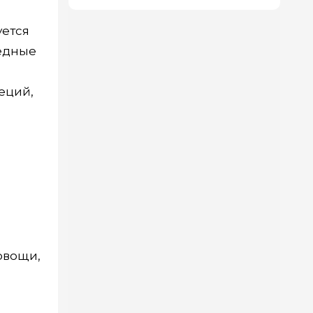
уется
редные
еций,
овощи,