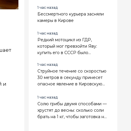
1 час назад
Бессмертного курьера засняли
камеры в Кирове
1 час назад
Редкий мотоцикл из ГДР,
который мог превзойти Яву:
шает
купить его в СССР было
невозможно - завезли лишь одну
1 час назад
партию
Струйное течение со скоростью
30 метров в секунду принесет
й и
опасное явление в Кировскую
область
1 час назад
Солю грибы двумя способами —
хрустят до весны: сколько соли
брать на 1 кг, чтобы заготовка не
прокисла и не заплесневела