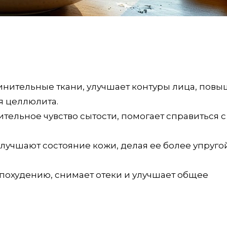
динительные ткани, улучшает контуры лица, повы
я целлюлита.
тельное чувство сытости, помогает справиться с
лучшают состояние кожи, делая ее более упруго
т похудению, снимает отеки и улучшает общее