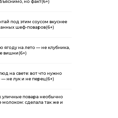
объяснимо, но факт
(6+)
нтай под этим соусом вкуснее
ранных шеф-поваров
(6+)
 ягоду на лето — не клубника,
ее вишни
(6+)
люд на свете: вот что нужно
 — не лук и не перец
(6+)
ак уличные повара необычно
е молоком: сделала так же и