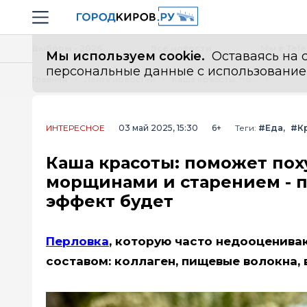
Новостной портал "Город Киров"
Навигация сайта
Выборы - 2026
Все новости
Мы в Tel
Мы используем cookie.
Оставаясь на с
персональные данные с использованием м
Главная
Лента новостей
Каша красоты: поможет похудеть без диет, борется с морщинами и старением - просто нужно есть ее регулярно и эффект будет
ИНТЕРЕСНОЕ
03 май 2025, 15:30
6+
Теги:
#Еда
#Кр
Каша красоты: поможет поху
морщинами и старением - п
эффект будет
Перловка
, которую часто недооценива
составом: коллаген, пищевые волокна, 