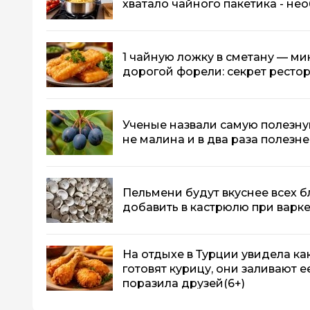
хватало чайного пакетика - не
1 чайную ложку в сметану — ми
дорогой форели: секрет ресто
Ученые назвали самую полезную
не малина и в два раза полезн
Пельмени будут вкуснее всех б
добавить в кастрюлю при варке
На отдыхе в Турции увидела к
готовят курицу, они заливают е
поразила друзей
(6+)