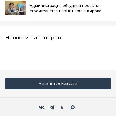
Администрация обсудила проекты
строительства новых школ в Кирове
Новости партнеров
Читать все новости
Мы в социальных сетях
Вконтакте
Телеграм
Одноклассники
Max