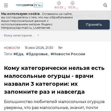
Новостной портал "Город Киров"
Поиск
Навигация сайта
80,93
93,19
Мы используем cookie.
Оставаясь на сайте,
Выборы - 2026
Все новости
Мы в Telegram
Мы в MAX
Н
вы соглашаетесь с тем, что мы обрабатываем
ваши персональные данные с
использованием метрик Яндекс
Принять
Метрика,top.mail.ru, LiveInternet.
Главная
Лента новостей
Кому категорически нельзя есть малосольные огурцы - врачи назвали 3 категории: их запомните раз и навсегда
НОВОСТИ
15 июн 2026, 21:30
16+
Теги:
#Еда
#Здоровье
#Новости России
Кому категорически нельзя есть
малосольные огурцы - врачи
назвали 3 категории: их
запомните раз и навсегда
Большинство любителей малосольных огурцов
уверены, что раз малосольные, значит, почти