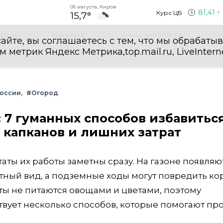
06 августа, Киров
81,41
Курс ЦБ
15,7°
egram
Мы в MAX
Новости области
И
айте, вы соглашаетесь с тем, что мы обрабаты
етрик Яндекс Метрика,top.mail.ru, LiveInterne
России
#Огород
: 7 гуманных способов избавитьс
 капканов и лишних затрат
таты их работы заметны сразу. На газоне появляю
тный вид, а подземные ходы могут повредить ко
ты не питаются овощами и цветами, поэтому
твует несколько способов, которые помогают пр