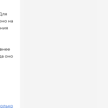
Для
рно на
ения
ивнее
да оно
колько