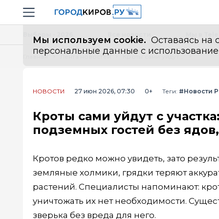
Новостной портал "Город Киров"
Навигация сайта
Выборы - 2026
Все новости
Мы в Tel
Мы используем cookie.
Оставаясь на с
персональные данные с использованием м
Главная
Лента новостей
Кроты сами уйдут с участка: 7 гуманных способов избавиться от подземных гостей без ядов, капканов и лишних затрат
НОВОСТИ
27 июн 2026, 07:30
0+
Теги:
#Новости 
Кроты сами уйдут с участка
подземных гостей без ядов,
Кротов редко можно увидеть, зато резуль
земляные холмики, грядки теряют аккура
растений. Специалисты напоминают: кро
уничтожать их нет необходимости. Сущес
зверька без вреда для него.