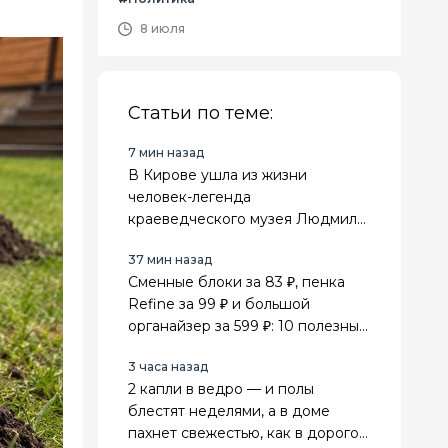
8 июля
Статьи по теме:
7 мин назад
В Кирове ушла из жизни
человек-легенда
краеведческого музея Людмила
Сенникова
37 мин назад
Сменные блоки за 83 ₽, пенка
Refine за 99 ₽ и большой
органайзер за 599 ₽: 10 полезных
находок из Fix Price для дома
3 часа назад
2 капли в ведро — и полы
блестят неделями, а в доме
пахнет свежестью, как в дорогом