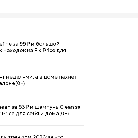
efine за 99 ₽ и большой
х находок из Fix Price для
ят неделями, а в доме пахнет
салоне
(0+)
esan за 83 ₽ и шампунь Clean за
x Price для себя и дома
(0+)
ли трендом 2026: за что