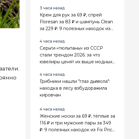
спа-салоне
3 часа назад
Крем для рук за 69 ₽, спрей
Floresan за 83 ₽ и шампунь Clean
за 229 ₽: 9 полезных находок из
Fix Price для себя и дома
4 часа назад
Серьги-«тюльпаны» из СССР
стали трендом 2026: за что
ювелиры ценят их выше модных
атели.
золотых украшений
4 часа назад
тоянно
Грибники нашли "глаз дьявола":
находка в лесу взбудоражила
кировчан
4 часа назад
Женские носки за 69 ₽, тёплые за
116 ₽ и три мужские пары за 349
₽: 9 полезных находок из Fix Price
для всей семьи