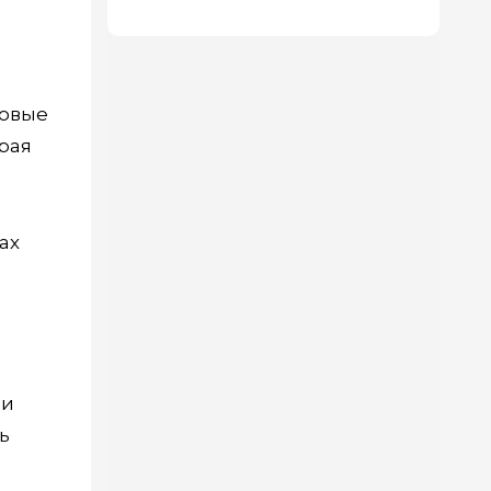
ковые
рая
ах
ни
ь