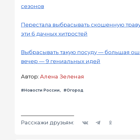
сезонов
Перестала выбрасывать скошенную траву 
эти 6 дачных хитростей
Выбрасывать такую посуду — большая оши
вечер — 9 гениальных идей
Автор:
Алена Зеленая
#Новости России
#Огород
Вконтакте
Telegram
Одноклассники
Расскажи друзьям: