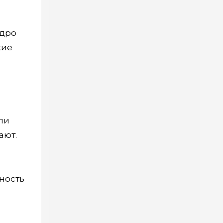
едро
кие
ли
ают.
ность