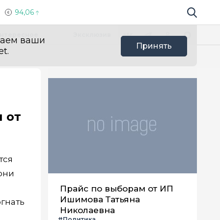
94,06
Поиск по 
Мы в социальных сетях
Вконтакте
Телеграм
Одноклассники
Max
нтересное
Эксклюзив
ваем ваши
Принять
t.
я от
тся
рни
Прайс по выборам от ИП
Ишимова Татьяна
огнать
Николаевна
#Политика