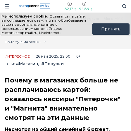
Новостной портал "Город Киров"
Поиск
Навигация сайта
82,17
94,84
Мы используем cookie.
Оставаясь на сайте,
Выборы - 2026
Все новости
Мы в Telegram
Мы в MAX
Н
вы соглашаетесь с тем, что мы обрабатываем
ваши персональные данные с
использованием метрик Яндекс
Принять
Метрика,top.mail.ru, LiveInternet.
Главная
Лента новостей
Почему в магазинах больше не расплачиваюсь картой: оказалось кассиры "Пятерочки" и "Магнита" внимательно смотрят на эти данные
ИНТЕРЕСНОЕ
26 май 2025, 22:30
6+
Теги:
#Магазин
#Покупки
Почему в магазинах больше не
расплачиваюсь картой:
оказалось кассиры "Пятерочки"
и "Магнита" внимательно
смотрят на эти данные
Несмотря на общий семейный бюджет,