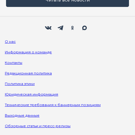
Мы в социальных сетях
Вконтакте
Телеграм
Одноклассники
Max
О нас
Информация о команде
Контакты
Редакционная политика
Политика этики
Юридическая информация
Технические требования к баннерным позициям
Выходные данные
Обзорные статьи и пресс-релизы